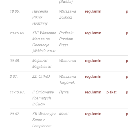
(Świder)
18.05.
Harcerski
Warszawa
regulamin
p
Piknik
Żoliborz
Rodzinny
23-25.05.
XVI Wiosenne
Podlaski
regulamin
p
Marsze na
Przełom
Orientację
Bugu
„WiMnO 2014”
30.05.
Majaczki
Warszawa
regulamin
p
Magdalenki
2.07.
22. OrtInO
Warszawa
regulamin
p
Targówek
11-13.07.
II Grillowanie
Rynia
regulamin
plakat
p
Kosmatych
InOków
20.07.
XII Wakacyjne
Marki
regulamin
p
Serce z
Lampionem