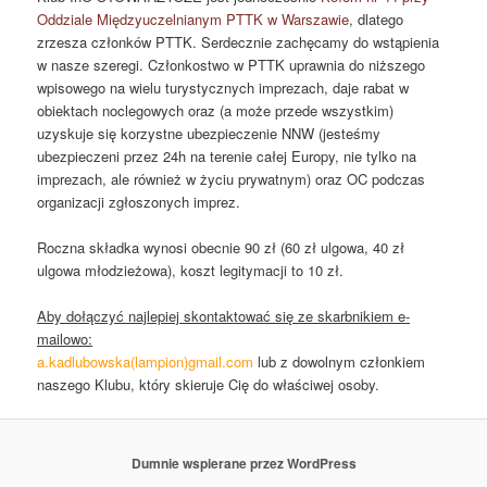
Oddziale Międzyuczelnianym PTTK w Warszawie
, dlatego
zrzesza członków PTTK. Serdecznie zachęcamy do wstąpienia
w nasze szeregi. Członkostwo w PTTK uprawnia do niższego
wpisowego na wielu turystycznych imprezach, daje rabat w
obiektach noclegowych oraz (a może przede wszystkim)
uzyskuje się korzystne ubezpieczenie NNW (jesteśmy
ubezpieczeni przez 24h na terenie całej Europy, nie tylko na
imprezach, ale również w życiu prywatnym) oraz OC podczas
organizacji zgłoszonych imprez.
Roczna składka wynosi obecnie 90 zł (60 zł ulgowa, 40 zł
ulgowa młodzieżowa), koszt legitymacji to 10 zł.
Aby dołączyć najlepiej skontaktować się ze skarbnikiem e-
mailowo:
a.kadlubowska(lampion)gmail.com
lub z dowolnym członkiem
naszego Klubu, który skieruje Cię do właściwej osoby.
Dumnie wspierane przez WordPress