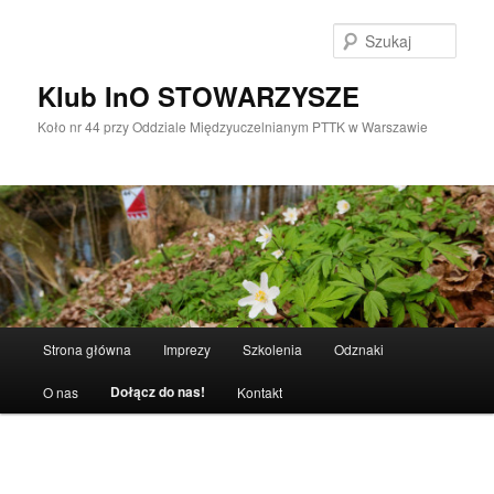
Przeskocz
do
Szuka
tekstu
Klub InO STOWARZYSZE
Koło nr 44 przy Oddziale Międzyuczelnianym PTTK w Warszawie
Główne
Strona główna
Imprezy
Szkolenia
Odznaki
menu
Dołącz do nas!
O nas
Kontakt