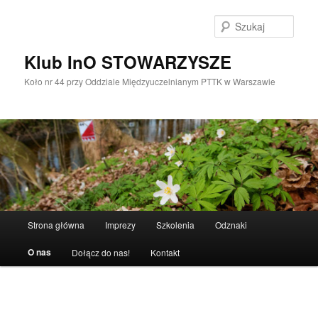
Przeskocz
do
Szuka
tekstu
Klub InO STOWARZYSZE
Koło nr 44 przy Oddziale Międzyuczelnianym PTTK w Warszawie
Główne
Strona główna
Imprezy
Szkolenia
Odznaki
menu
O nas
Dołącz do nas!
Kontakt