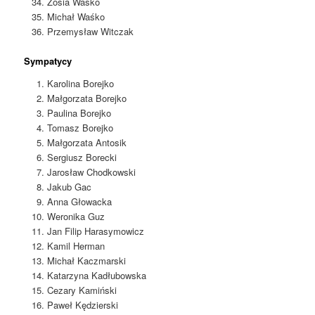
Zosia Waśko
Michał Waśko
Przemysław Witczak
Sympatycy
Karolina Borejko
Małgorzata Borejko
Paulina Borejko
Tomasz Borejko
Małgorzata Antosik
Sergiusz Borecki
Jarosław Chodkowski
Jakub Gac
Anna Głowacka
Weronika Guz
Jan Filip Harasymowicz
Kamil Herman
Michał Kaczmarski
Katarzyna Kadłubowska
Cezary Kamiński
Paweł Kędzierski