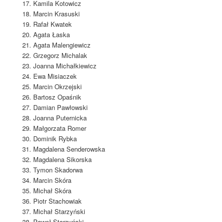
Kamila Kotowicz
Marcin Krasuski
Rafał Kwatek
Agata Łaska
Agata Malengiewicz
Grzegorz Michalak
Joanna Michałkiewicz
Ewa Misiaczek
Marcin Okrzejski
Bartosz Opaśnik
Damian Pawłowski
Joanna Puternicka
Małgorzata Romer
Dominik Rybka
Magdalena Senderowska
Magdalena Sikorska
Tymon Skadorwa
Marcin Skóra
Michał Skóra
Piotr Stachowiak
Michał Starzyński
Paweł Starzyński