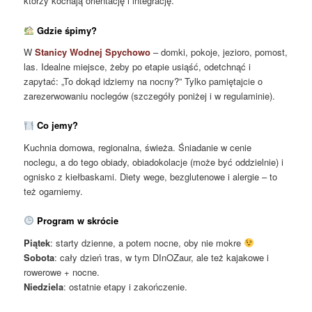
którzy kochają orientację i integrację.
Gdzie śpimy?
W
Stanicy Wodnej Spychowo
– domki, pokoje, jezioro, pomost,
las. Idealne miejsce, żeby po etapie usiąść, odetchnąć i
zapytać: „To dokąd idziemy na nocny?” Tylko pamiętajcie o
zarezerwowaniu noclegów (szczegóły poniżej i w regulaminie).
Co jemy?
Kuchnia domowa, regionalna, świeża. Śniadanie w cenie
noclegu, a do tego obiady, obiadokolacje (może być oddzielnie) i
ognisko z kiełbaskami. Diety wege, bezglutenowe i alergie – to
też ogarniemy.
Program w skrócie
Piątek
: starty dzienne, a potem nocne, oby nie mokre
Sobota
: cały dzień tras, w tym DInOZaur, ale też kajakowe i
rowerowe + nocne.
Niedziela
: ostatnie etapy i zakończenie.