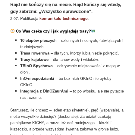
Rajd nie kończy się na mecie. Rajd kończy się wtedy,
gdy zabrzmi: „Wszystko sprawdzone”.
2.07. Publikacja
komunikatu technicznego
.
Co Was czeka czyli j
ak wyglądają trasy?
10 etapów pieszych
– dziennych i nocnych, łatwiejszych i
trudniejszych.
Trasa rowerowa
– dla tych, którzy lubią nieźle pokręcić.
Trasy kajakowe
– dla fanów wody i widoków.
TRInO Spychowo
– odkrywanie miejscowości z mapą w
dłoni.
InO‑niespodzianki
– bo bez nich GKInO nie byłoby
GKInO.
Integracja z DInOZaurAmi
– to po włosku, ale nie pytajcie
nas, czemu.
Startujesz, ile chcesz – jeden etap (świetnie), pięć (wspaniale), a
może wszystkie dziesięć? (doskonale). Za udział czekają
pamiątkowe KICHY, a może też coś mniejszego – kiszki i
kiszeczki, a przede wszystkim świetna zabawa w gronie ludzi,