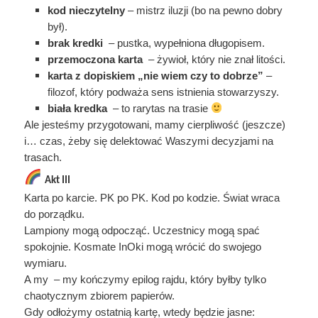
kod nieczytelny
– mistrz iluzji (bo na pewno dobry
był).
brak kredki
– pustka, wypełniona długopisem.
przemoczona karta
– żywioł, który nie znał litości.
karta z dopiskiem „nie wiem czy to dobrze”
–
filozof, który podważa sens istnienia stowarzyszy.
biała kredka
– to rarytas na trasie
Ale jesteśmy przygotowani, mamy cierpliwość (jeszcze)
i… czas, żeby się delektować Waszymi decyzjami na
trasach.
Akt III
Karta po karcie. PK po PK. Kod po kodzie. Świat wraca
do porządku.
Lampiony mogą odpocząć. Uczestnicy mogą spać
spokojnie. Kosmate InOki mogą wrócić do swojego
wymiaru.
A my – my kończymy epilog rajdu, który byłby tylko
chaotycznym zbiorem papierów.
Gdy odłożymy ostatnią kartę, wtedy będzie jasne: