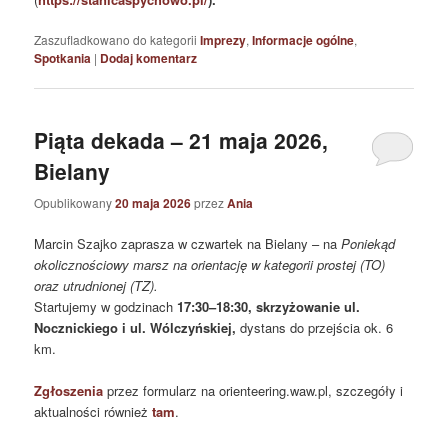
Zaszufladkowano do kategorii
Imprezy
,
Informacje ogólne
,
Spotkania
|
Dodaj komentarz
Piąta dekada – 21 maja 2026,
Bielany
Opublikowany
20 maja 2026
przez
Ania
Marcin Szajko zaprasza w czwartek na Bielany – na
Poniekąd
okolicznościowy marsz na orientację w kategorii prostej (TO)
oraz utrudnionej (TZ).
Startujemy w godzinach
17:30–18:30, skrzyżowanie ul.
Nocznickiego i ul. Wólczyńskiej
,
dystans do przejścia ok. 6
km.
Zgłoszenia
przez formularz na orienteering.waw.pl, szczegóły i
aktualności również
tam
.