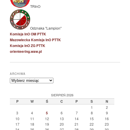
TRInO
Odznaka "Lampion"
Komisja InO OM PTTK
Mazowiecka Komisja InO PTTK
Komisja InO ZG PTTK
orienteering.waw.pl
ARCHIWA
Archiwa
SIERPIEŃ 2026
P
W
Ś
C
P
S
N
1
2
3
4
5
6
7
8
9
10
11
12
13
14
15
16
17
18
19
20
21
22
23
24
25
26
27
28
29
30