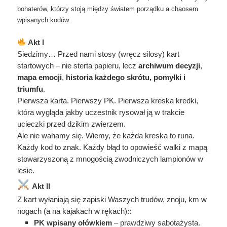
bohaterów, którzy stoją między światem porządku a chaosem
wpisanych kodów.
Akt I
Siedzimy… Przed nami stosy (wręcz silosy) kart
startowych – nie sterta papieru, lecz
archiwum decyzji
,
mapa emocji
,
historia każdego skrótu, pomyłki i
triumfu
.
Pierwsza karta. Pierwszy PK. Pierwsza kreska kredki,
która wygląda jakby uczestnik rysował ją w trakcie
ucieczki przed dzikim zwierzem.
Ale nie wahamy się. Wiemy, że każda kreska to runa.
Każdy kod to znak. Każdy błąd to opowieść walki z mapą
stowarzyszoną z mnogością zwodniczych lampionów w
lesie.
Akt II
Z kart wyłaniają się zapiski Waszych trudów, znoju, km w
nogach (a na kajakach w rękach)::
PK wpisany ołówkiem
– prawdziwy sabotażysta.