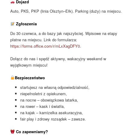
Dojazd
Auto, PKS, PKP (linia Olsztyn–Ełk). Parking (duży) na miejscu.
Zgłoszenia
Do 30 czerwca, a do bazy jak najszybciej. Wpisowe na etapy
płatne na miejscu. Link do formularza:
https://forms.office.com/r/mLxXagDFY0
.
Dołącz do nas i spędź aktywny, wakacyjny weekend w
wyjątkowym miejscu!
Bezpieczeństwo
startujesz na własną odpowiedzialność,
niepełnoletni z opiekunem,
na nocne – obowiązkowa latarka,
na rower – kask i światła,
na kajak – kamizelka asekuracyjna,
fair play i zdrowy rozsądek – zawsze.
Co zapewniamy?