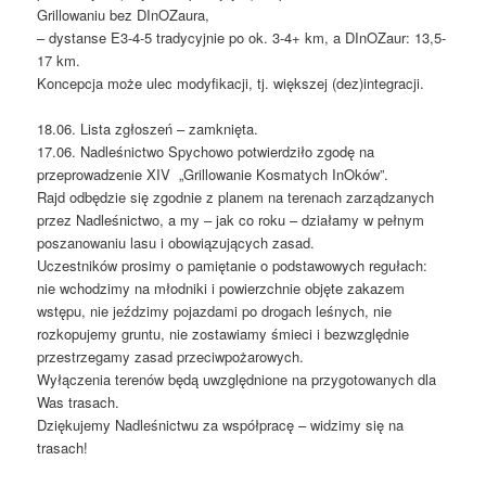
Grillowaniu bez DInOZaura,
– dystanse E3-4-5 tradycyjnie po ok. 3-4+ km, a DInOZaur: 13,5-
17 km.
Koncepcja może ulec modyfikacji, tj. większej (dez)integracji.
18.06. Lista zgłoszeń – zamknięta.
17.06. Nadleśnictwo Spychowo potwierdziło zgodę na
przeprowadzenie XIV „Grillowanie Kosmatych InOków”.
Rajd odbędzie się zgodnie z planem na terenach zarządzanych
przez Nadleśnictwo, a my – jak co roku – działamy w pełnym
poszanowaniu lasu i obowiązujących zasad.
Uczestników prosimy o pamiętanie o podstawowych regułach:
nie wchodzimy na młodniki i powierzchnie objęte zakazem
wstępu, nie jeździmy pojazdami po drogach leśnych, nie
rozkopujemy gruntu, nie zostawiamy śmieci i bezwzględnie
przestrzegamy zasad przeciwpożarowych.
Wyłączenia terenów będą uwzględnione na przygotowanych dla
Was trasach.
Dziękujemy Nadleśnictwu za współpracę – widzimy się na
trasach!