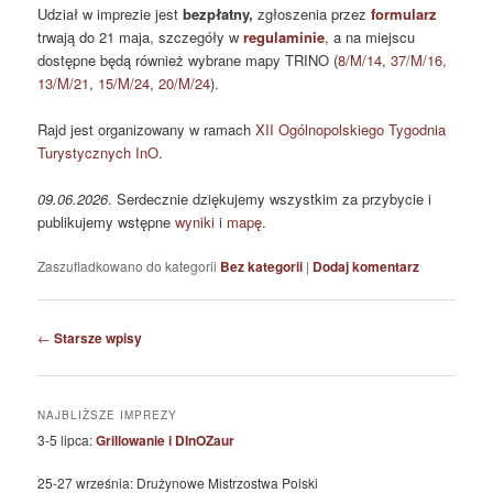
Udział w imprezie jest
bezpłatny,
zgłoszenia przez
formularz
trwają do 21 maja, szczegóły w
regulaminie
, a na miejscu
dostępne będą również wybrane mapy TRINO (
8/M/14
,
37/M/16
,
13/M/21
,
15/M/24
,
20/M/24
).
Rajd jest organizowany w ramach
XII Ogólnopolskiego Tygodnia
Turystycznych InO
.
09.06.2026
. Serdecznie dziękujemy wszystkim za przybycie i
publikujemy wstępne
wyniki
i
mapę
.
Zaszufladkowano do kategorii
Bez kategorii
|
Dodaj komentarz
Nawigacja
←
Starsze wpisy
wpisu
NAJBLIŻSZE IMPREZY
3-5 lipca:
Grillowanie i DInOZaur
25-27 września: Drużynowe Mistrzostwa Polski