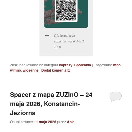
QR formularza
uczestnictwa WiMnO
2026
Zaszufladkowano do kategorii
Imprezy
,
Spotkania
|
Otagowano
mno
,
wimno
,
wiosenne
|
Dodaj komentarz
Spacer z mapą ZUZInO – 24
maja 2026, Konstancin-
Jeziorna
Opublikowany
11 maja 2026
przez
Ania