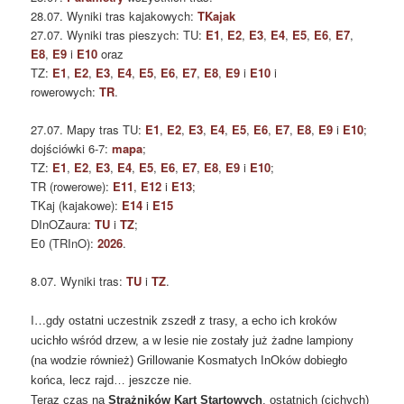
28.07. Wyniki tras kajakowych:
TKajak
27.07. Wyniki tras pieszych: TU:
E1
,
E2
,
E3
,
E4
,
E5
,
E6
,
E7
,
E8
,
E9
i
E10
oraz
TZ:
E1
,
E2
,
E3
,
E4
,
E5
,
E6
,
E7
,
E8
,
E9
i
E10
i
rowerowych:
TR
.
27.07. Mapy tras TU:
E1
,
E2
,
E3
,
E4
,
E5
,
E6
,
E7
,
E8
,
E9
i
E10
;
dojściówki 6-7:
mapa
;
TZ:
E1
,
E2
,
E3
,
E4
,
E5
,
E6
,
E7
,
E8
,
E9
i
E10
;
TR (rowerowe):
E11
,
E12
i
E13
;
TKaj (kajakowe):
E14
i
E15
DInOZaura:
TU
i
TZ
;
E0 (TRInO):
2026
.
8.07. Wyniki tras:
TU
i
TZ
.
I…g
dy ostatni uczestnik zszedł z trasy, a echo ich kroków
ucichło wśród drzew, a w lesie nie zostały już żadne lampiony
(na wodzie również) Grillowanie Kosmatych InOków dobiegło
końca, lecz rajd… jeszcze nie.
Teraz czas na
Strażników Kart Startowych
, ostatnich (cichych)