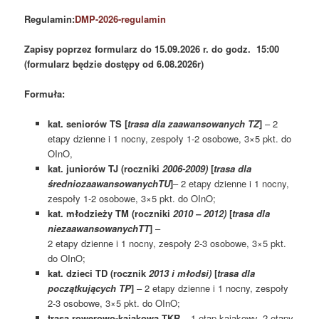
Regulamin:
DMP-2026-regulamin
Zapisy poprzez formularz do 15.09.2026 r. do godz. 15:00
(formularz będzie dostępy od 6.08.2026r)
Formuła:
kat. seniorów TS [
trasa dla zaawansowanych TZ
]
– 2
etapy dzienne i 1 nocny, zespoły 1-2 osobowe, 3×5 pkt. do
OInO,
kat. juniorów TJ (roczniki
2006-2009)
[
trasa dla
średniozaawansowanychTU
]
– 2 etapy dzienne i 1 nocny,
zespoły 1-2 osobowe, 3×5 pkt. do OInO;
kat. młodzieży TM
(roczniki
2010 – 2012)
[
trasa dla
niezaawansowanychTT
]
–
2 etapy dzienne i 1 nocny, zespoły 2-3 osobowe, 3×5 pkt.
do OInO;
kat. dzieci TD (rocznik
2013 i młodsi)
[
trasa dla
początkujących TP
]
– 2 etapy dzienne i 1 nocny, zespoły
2-3 osobowe, 3×5 pkt. do OInO;
trasa rowerowo-kajakowa TKR
– 1 etap kajakowy, 2 etapy