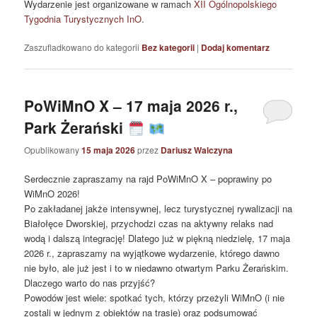
Wydarzenie jest organizowane w ramach
XII Ogólnopolskiego
Tygodnia Turystycznych InO
.
Zaszufladkowano do kategorii
Bez kategorii
|
Dodaj komentarz
PoWiMnO X – 17 maja 2026 r.,
Park Żerański
Opublikowany
15 maja 2026
przez
Dariusz Walczyna
Serdecznie zapraszamy na rajd PoWiMnO X – poprawiny po
WiMnO 2026!
Po zakładanej jakże intensywnej, lecz turystycznej rywalizacji na
Białołęce Dworskiej, przychodzi czas na aktywny relaks nad
wodą i dalszą integrację! Dlatego już w piękną niedzielę, 17 maja
2026 r., zapraszamy na wyjątkowe wydarzenie, którego dawno
nie było, ale już jest i to w niedawno otwartym Parku Żerańskim.
Dlaczego warto do nas przyjść?
Powodów jest wiele: spotkać tych, którzy przeżyli WiMnO (i nie
zostali w jednym z obiektów na trasie) oraz podsumować