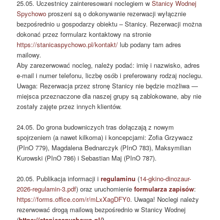
25.05. Uczestnicy zainteresowani noclegiem w
Stanicy Wodnej
Spychowo
proszeni są o dokonywanie rezerwacji wyłącznie
bezpośrednio u gospodarzy obiektu – Stanicy. Rezerwacji można
dokonać przez formularz kontaktowy na stronie
https://stanicaspychowo.pl/kontakt/
lub podany tam adres
mailowy.
Aby zarezerwować nocleg, należy podać: imię i nazwisko, adres
e‑mail i numer telefonu, liczbę osób i preferowany rodzaj noclegu.
Uwaga: Rezerwacja przez stronę Stanicy nie będzie możliwa —
miejsca przeznaczone dla naszej grupy są zablokowane, aby nie
zostały zajęte przez innych klientów.
24.05. Do grona budowniczych tras dołączają z nowym
spojrzeniem (a nawet kilkoma) i koncepcjami: Zofia Grzywacz
(PInO 779), Magdalena Bednarczyk (PInO 783), Maksymilian
Kurowski (PInO 786) i Sebastian Maj (PInO 787).
20.05. Publikacja informacji i
regulaminu
(
14-gkino-dinozaur-
2026-regulamin-3.pdf
) oraz uruchomienie
formularza zapisów
:
https://forms.office.com/r/mLxXagDFY0
. Uwaga! Noclegi należy
rezerwować drogą mailową bezpośrednio w Stanicy Wodnej
(
https://stanicaspychowo.pl/
).