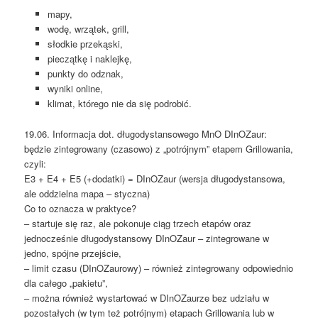
mapy,
wodę, wrzątek, grill,
słodkie przekąski,
pieczątkę i naklejkę,
punkty do odznak,
wyniki online,
klimat, którego nie da się podrobić.
19.06. Informacja dot. długodystansowego MnO DInOZaur:
będzie zintegrowany (czasowo) z „potrójnym” etapem Grillowania,
czyli:
E3 + E4 + E5 (+dodatki) = DInOZaur (wersja długodystansowa,
ale oddzielna mapa – styczna)
Co to oznacza w praktyce?
– startuje się raz, ale pokonuje ciąg trzech etapów oraz
jednocześnie długodystansowy DInOZaur – zintegrowane w
jedno, spójne przejście,
– limit czasu (DInOZaurowy) – również zintegrowany odpowiednio
dla całego „pakietu”,
– można również wystartować w DInOZaurze bez udziału w
pozostałych (w tym też potrójnym) etapach Grillowania lub w