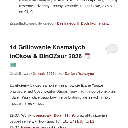
rowerowe: dzienny i nocny, zespoły 1-2 osobowe, 3×5 pkt.
do OInO.
Zaszufladkowano do kategorii
Bez kategorii
|
Dodaj komentarz
14 Grillowanie Kosmatych
InOków & DInOZaur 2026
Opublikowany
21 maja 2026
przez
Dariusz Walczyna
Dziękujemy bardzo za jakże niesamowicie liczne Wasze
przybycie nad Spychowską Strugę i lasy nad nią położone bliżej
i dalej. Wprawdzie pagórków nie było dość, ale innych atrakcji
moc, a nawet w noc.
29.07. Wyniki
dojściówki D6-7
i
TRInO
oraz aktualizacja i
uzupełnienie wyników tras: TO:
E6
,
E7
i
E8
, TZ
E2
.
28.07.
Parametry
wszystkich tras.