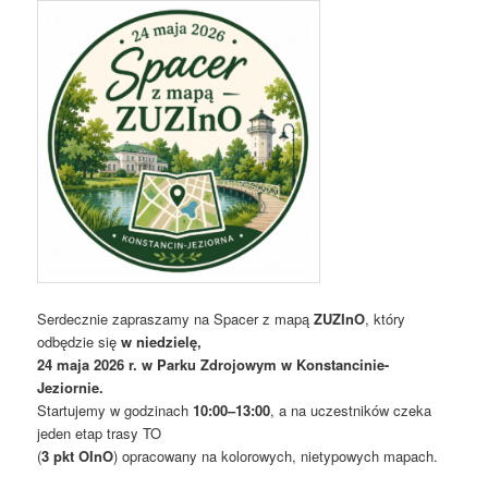
Serdecznie zapraszamy na Spacer z mapą
ZUZInO
, który
odbędzie się
w niedzielę,
24 maja 2026 r.
w
Parku Zdrojowym w Konstancinie-
Jeziornie
.
Startujemy w godzinach
10:00–13:00
, a na uczestników czeka
jeden etap trasy TO
(
3 pkt OInO
) opracowany na kolorowych, nietypowych mapach
.