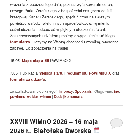
wrażenia z poprzedniego dnia, poznać wyjątkową atmosferę
nowego Parku Żerańskiego z bezpośredni dostępem do linii
brzegowej Kanału Żerańskiego, spędzić czas na świeżym
powietrzu wśród… wielu innych spacerowiczów, wymienić
doświadczenia i odpocząć w pięknym otoczeniu zieleni.
Zainteresowanych udziałem prosimy o wypełnienie krótkiego
formularza
. Liczymy na Waszą obecność i wspólną, wiosenną
zabawę. Do zobaczenia na trasie!
15.05.
Mapa etapu E0
PoWiMnO X.
7.05. Publikacja
miejsca startu
i
regulaminu PoWiMnO X
oraz
formularza udziału
.
Zaszufladkowano do kategorii
Imprezy
,
Spotkania
|
Otagowano
ino
,
powimno
,
waldar
,
wimno
|
Dodaj komentarz
XXVIII WiMnO 2026 – 16 maja
2026 r., Białołęka Dworska