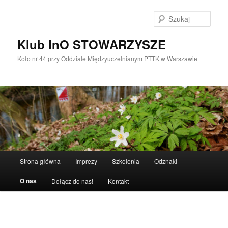
Przeskocz
do
Szuka
tekstu
Klub InO STOWARZYSZE
Koło nr 44 przy Oddziale Międzyuczelnianym PTTK w Warszawie
Główne
Strona główna
Imprezy
Szkolenia
Odznaki
menu
O nas
Dołącz do nas!
Kontakt