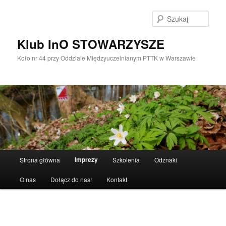
Przeskocz
do
Szuka
tekstu
Klub InO STOWARZYSZE
Koło nr 44 przy Oddziale Międzyuczelnianym PTTK w Warszawie
Główne
Imprezy
Strona główna
Szkolenia
Odznaki
menu
O nas
Dołącz do nas!
Kontakt