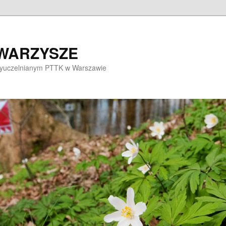
OWARZYSZE
dzyuczelnianym PTTK w Warszawie