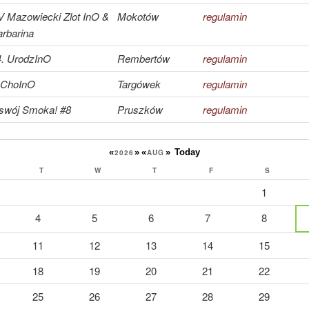
V Mazowiecki Zlot InO &
Mokotów
regulamin
rbarina
4. UrodzInO
Rembertów
regulamin
 ChoInO
Targówek
regulamin
swój Smoka! #8
Pruszków
regulamin
«
»
«
»
Today
2026
AUG
T
W
T
F
S
1
4
5
6
7
8
11
12
13
14
15
18
19
20
21
22
25
26
27
28
29