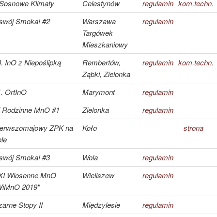
 Sosnowe Klimaty
Celestynów
regulamin
kom.techn.
swój Smoka! #2
Warszawa
regulamin
Targówek
Mieszkaniowy
. InO z Niepoślipką
Rembertów,
regulamin
kom.techn.
Ząbki, Zielonka
. OrtInO
Marymont
regulamin
V Rodzinne MnO #1
Zielonka
regulamin
ierwszomajowy ZPK na
Koło
strona
le
swój Smoka! #3
Wola
regulamin
XI Wiosenne MnO
Wieliszew
regulamin
WiMnO 2019"
arne Stopy II
Międzylesie
regulamin