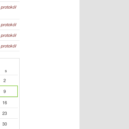
protokół
protokół
protokół
protokół
S
2
9
16
23
30