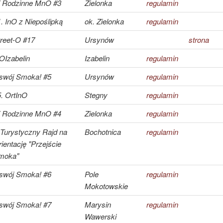
V Rodzinne MnO #3
Zielonka
regulamin
. InO z Niepoślipką
ok. Zielonka
regulamin
reet-O #17
Ursynów
strona
OIzabelin
Izabelin
regulamin
swój Smoka! #5
Ursynów
regulamin
. OrtInO
Stegny
regulamin
V Rodzinne MnO #4
Zielonka
regulamin
 Turystyczny Rajd na
Bochotnica
regulamin
ientację "Przejście
moka"
swój Smoka! #6
Pole
regulamin
Mokotowskie
swój Smoka! #7
Marysin
regulamin
Wawerski