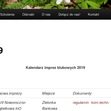
Szkolenia
Odznaki
O nas
Dołącz do nas!
Kontakt
9
Kalendarz imprez klubowych 2019
azwa imprezy
Miejsce
Dokumenty
VII Noworoczno-
Zielonka
regulamin
kom.techn.
ąbelkowa InO
Bankowa