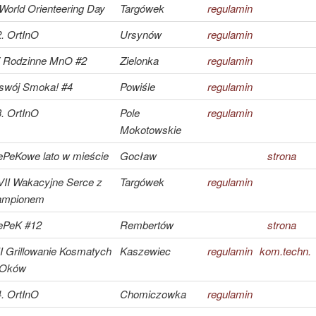
 World Orienteering Day
Targówek
regulamin
. OrtInO
Ursynów
regulamin
V Rodzinne MnO #2
Zielonka
regulamin
swój Smoka! #4
Powiśle
regulamin
. OrtInO
Pole
regulamin
Mokotowskie
ePeKowe lato w mieście
Gocław
strona
VII Wakacyjne Serce z
Targówek
regulamin
ampionem
ePeK #12
Rembertów
strona
I Grillowanie Kosmatych
Kaszewiec
regulamin
kom.techn.
nOków
. OrtInO
Chomiczowka
regulamin