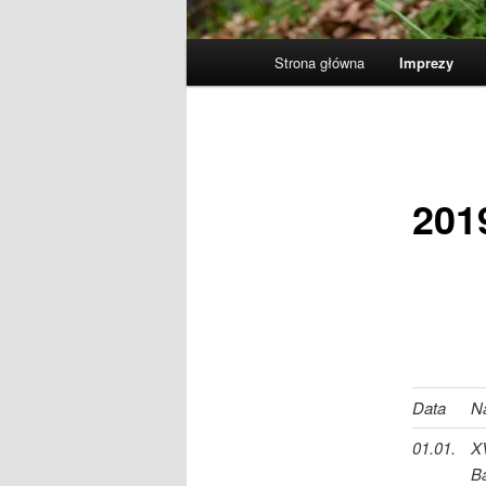
Główne
Strona główna
Imprezy
menu
201
Data
N
01.01.
X
B