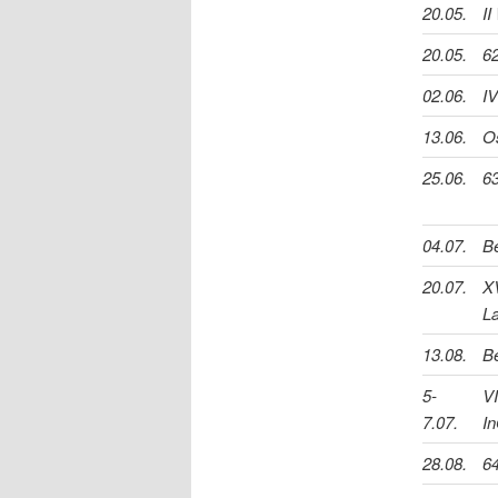
20.05.
II
20.05.
62
02.06.
I
13.06.
O
25.06.
63
04.07.
B
20.07.
X
L
13.08.
B
5-
VI
7.07.
I
28.08.
64