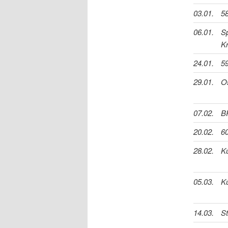
03.01.
58
06.01.
Sp
K
24.01.
59
29.01.
O
07.02.
B
20.02.
60
28.02.
Ku
05.03.
Ku
14.03.
S