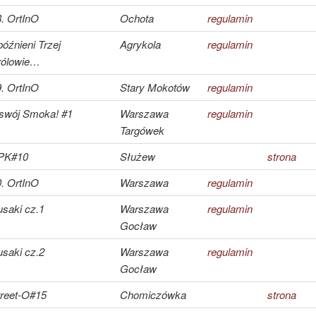
. OrtInO
Ochota
regulamin
óźnieni Trzej
Agrykola
regulamin
rólowie…
. OrtInO
Stary Mokotów
regulamin
swój Smoka! #1
Warszawa
regulamin
Targówek
PK#10
Służew
strona
. OrtInO
Warszawa
regulamin
saki cz.1
Warszawa
regulamin
Gocław
saki cz.2
Warszawa
regulamin
Gocław
treet-O#15
Chomiczówka
strona