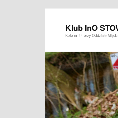
Przeskocz
do
tekstu
Klub InO ST
Koło nr 44 przy Oddziale Mię