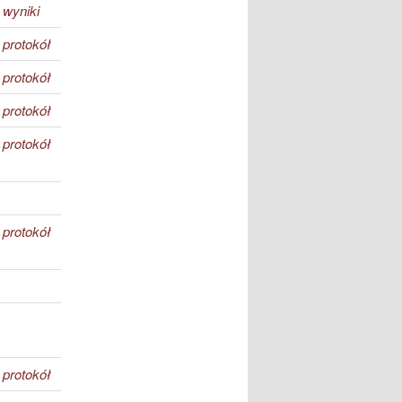
wyniki
protokół
protokół
protokół
protokół
protokół
protokół