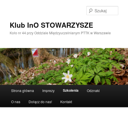
Przeskocz
do
Szuka
tekstu
Klub InO STOWARZYSZE
Koło nr 44 przy Oddziale Międzyuczelnianym PTTK w Warszawie
Główne
Szkolenia
Strona główna
Imprezy
Odznaki
menu
O nas
Dołącz do nas!
Kontakt