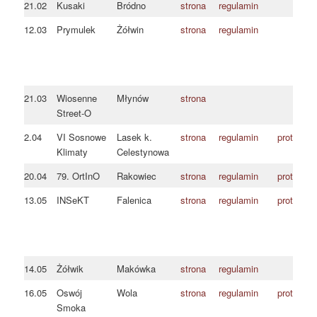
21.02
Kusaki
Bródno
strona
regulamin
12.03
Prymulek
Żółwin
strona
regulamin
21.03
Wiosenne
Młynów
strona
Street-O
2.04
VI Sosnowe
Lasek k.
strona
regulamin
protokół
Klimaty
Celestynowa
20.04
79. OrtInO
Rakowiec
strona
regulamin
protokół
13.05
INSeKT
Falenica
strona
regulamin
protokół
14.05
Żółwik
Makówka
strona
regulamin
16.05
Oswój
Wola
strona
regulamin
protokół
Smoka