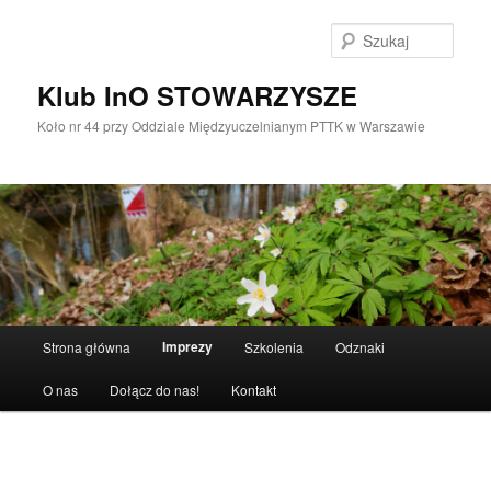
Przeskocz
do
Szuka
tekstu
Klub InO STOWARZYSZE
Koło nr 44 przy Oddziale Międzyuczelnianym PTTK w Warszawie
Główne
Imprezy
Strona główna
Szkolenia
Odznaki
menu
O nas
Dołącz do nas!
Kontakt