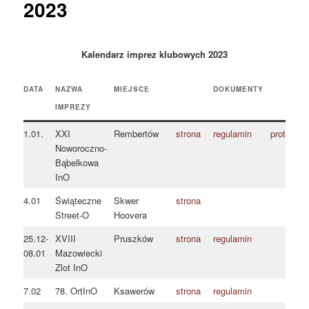
2023
Kalendarz imprez klubowych 2023
DATA
NAZWA
MIEJSCE
DOKUMENTY
IMPREZY
1.01.
XXI
Rembertów
strona
regulamin
protokół
Noworoczno-
Bąbelkowa
InO
4.01
Świąteczne
Skwer
strona
Street-O
Hoovera
25.12-
XVIII
Pruszków
strona
regulamin
08.01
Mazowiecki
Zlot InO
7.02
78. OrtInO
Ksawerów
strona
regulamin