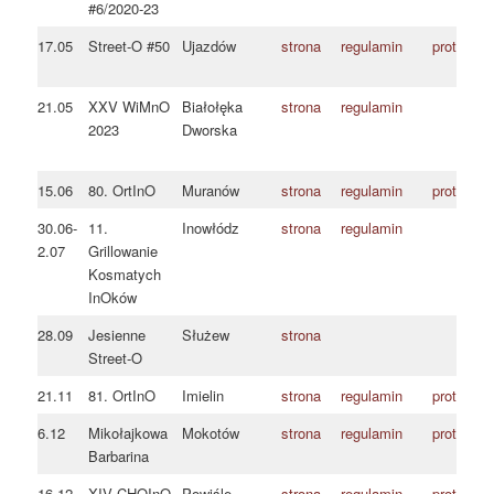
#6/2020-23
17.05
Street-O #50
Ujazdów
strona
regulamin
protokół
21.05
XXV WiMnO
Białołęka
strona
regulamin
2023
Dworska
15.06
80. OrtInO
Muranów
strona
regulamin
protokół
30.06-
11.
Inowłódz
strona
regulamin
2.07
Grillowanie
Kosmatych
InOków
28.09
Jesienne
Służew
strona
Street-O
21.11
81. OrtInO
Imielin
strona
regulamin
protokół
6.12
Mikołajkowa
Mokotów
strona
regulamin
protokół
Barbarina
16.12
XIV CHOInO
Powiśle
strona
regulamin
protokół