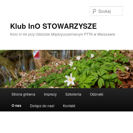
Przeskocz
do
Szuka
tekstu
Klub InO STOWARZYSZE
Koło nr 44 przy Oddziale Międzyuczelnianym PTTK w Warszawie
Główne
Strona główna
Imprezy
Szkolenia
Odznaki
menu
O nas
Dołącz do nas!
Kontakt