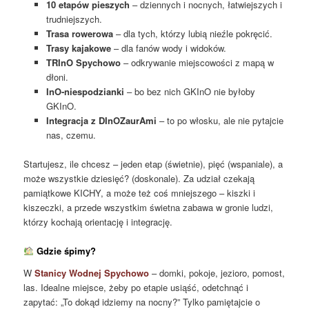
10 etapów pieszych
– dziennych i nocnych, łatwiejszych i
trudniejszych.
Trasa rowerowa
– dla tych, którzy lubią nieźle pokręcić.
Trasy kajakowe
– dla fanów wody i widoków.
TRInO Spychowo
– odkrywanie miejscowości z mapą w
dłoni.
InO‑niespodzianki
– bo bez nich GKInO nie byłoby
GKInO.
Integracja z DInOZaurAmi
– to po włosku, ale nie pytajcie
nas, czemu.
Startujesz, ile chcesz – jeden etap (świetnie), pięć (wspaniale), a
może wszystkie dziesięć? (doskonale). Za udział czekają
pamiątkowe KICHY, a może też coś mniejszego – kiszki i
kiszeczki, a przede wszystkim świetna zabawa w gronie ludzi,
którzy kochają orientację i integrację.
Gdzie śpimy?
W
Stanicy Wodnej Spychowo
– domki, pokoje, jezioro, pomost,
las. Idealne miejsce, żeby po etapie usiąść, odetchnąć i
zapytać: „To dokąd idziemy na nocny?” Tylko pamiętajcie o