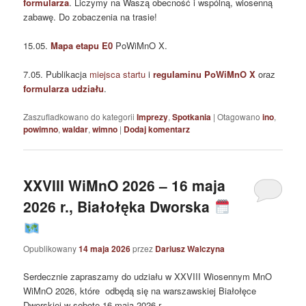
formularza
. Liczymy na Waszą obecność i wspólną, wiosenną
zabawę. Do zobaczenia na trasie!
15.05.
Mapa etapu E0
PoWiMnO X.
7.05. Publikacja
miejsca startu
i
regulaminu PoWiMnO X
oraz
formularza udziału
.
Zaszufladkowano do kategorii
Imprezy
,
Spotkania
|
Otagowano
ino
,
powimno
,
waldar
,
wimno
|
Dodaj komentarz
XXVIII WiMnO 2026 – 16 maja
2026 r., Białołęka Dworska
Opublikowany
14 maja 2026
przez
Dariusz Walczyna
Serdecznie zapraszamy do udziału w XXVIII Wiosennym MnO
WiMnO 2026, które odbędą się na warszawskiej Białołęce
Dworskiej w sobotę 16 maja 2026 r.