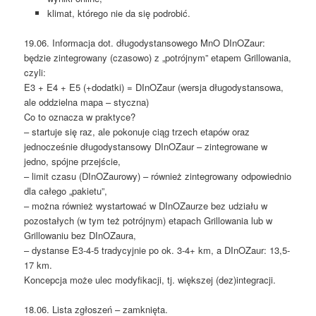
klimat, którego nie da się podrobić.
19.06. Informacja dot. długodystansowego MnO DInOZaur:
będzie zintegrowany (czasowo) z „potrójnym” etapem Grillowania,
czyli:
E3 + E4 + E5 (+dodatki) = DInOZaur (wersja długodystansowa,
ale oddzielna mapa – styczna)
Co to oznacza w praktyce?
– startuje się raz, ale pokonuje ciąg trzech etapów oraz
jednocześnie długodystansowy DInOZaur – zintegrowane w
jedno, spójne przejście,
– limit czasu (DInOZaurowy) – również zintegrowany odpowiednio
dla całego „pakietu”,
– można również wystartować w DInOZaurze bez udziału w
pozostałych (w tym też potrójnym) etapach Grillowania lub w
Grillowaniu bez DInOZaura,
– dystanse E3-4-5 tradycyjnie po ok. 3-4+ km, a DInOZaur: 13,5-
17 km.
Koncepcja może ulec modyfikacji, tj. większej (dez)integracji.
18.06. Lista zgłoszeń – zamknięta.