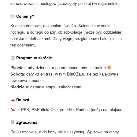
zarezerwowaniu noclegów (szczegóły poniżej i w regulaminie).
Co jemy?
Kuchnia domowa, regionalna, świeża. Śniadanie w cenie
noclegu, a do tego obiady, obiadokolacje (może być oddzielnie) i
ognisko z kiełbaskami. Diety wege, bezglutenowe i alergie – to
też ogarniemy.
Program w skrócie
Piątek
: starty dzienne, a potem nocne, oby nie mokre
Sobota
: cały dzień tras, w tym DInOZaur, ale też kajakowe i
rowerowe + nocne.
Niedziela
: ostatnie etapy i zakończenie.
Dojazd
Auto, PKS, PKP (linia Olsztyn–Ełk). Parking (duży) na miejscu.
Zgłoszenia
Do 30 czerwca, a do bazy jak najszybciej. Wpisowe na etapy