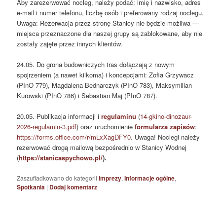
Aby zarezerwować nocleg, należy podać: imię i nazwisko, adres
e‑mail i numer telefonu, liczbę osób i preferowany rodzaj noclegu.
Uwaga: Rezerwacja przez stronę Stanicy nie będzie możliwa —
miejsca przeznaczone dla naszej grupy są zablokowane, aby nie
zostały zajęte przez innych klientów.
24.05. Do grona budowniczych tras dołączają z nowym
spojrzeniem (a nawet kilkoma) i koncepcjami: Zofia Grzywacz
(PInO 779), Magdalena Bednarczyk (PInO 783), Maksymilian
Kurowski (PInO 786) i Sebastian Maj (PInO 787).
20.05. Publikacja informacji i
regulaminu
(
14-gkino-dinozaur-
2026-regulamin-3.pdf
) oraz uruchomienie
formularza zapisów
:
https://forms.office.com/r/mLxXagDFY0
. Uwaga! Noclegi należy
rezerwować drogą mailową bezpośrednio w Stanicy Wodnej
(
https://stanicaspychowo.pl/
).
Zaszufladkowano do kategorii
Imprezy
,
Informacje ogólne
,
Spotkania
|
Dodaj komentarz