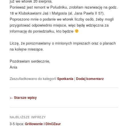
już we wtorek 20 sierpnia.
Ponieważ jest remont w Południku, zrobiłam rezerwację na godz.
18 w Klubokawiarni Jaś i Małgosia (al. Jana Pawła II 57).
Poproszono mnie o podanie we wtorek liczby osób, żeby mogli
przygotować odpowiednio miejsce, więc będę wdzięczna za
informację do poniedziałku, kto będzie
Liczę, że porozmawiamy o minionych imprezach oraz o planach
na kolejne miesiące.
Pozdrawiam serdecznie,
Ania
Zaszufladkowano do kategorii
Spotkania
|
Dodaj komentarz
Nawigacja
←
Starsze wpisy
wpisu
NAJBLIŻSZE IMPREZY
3-5 lipca:
Grillowanie i DInOZaur