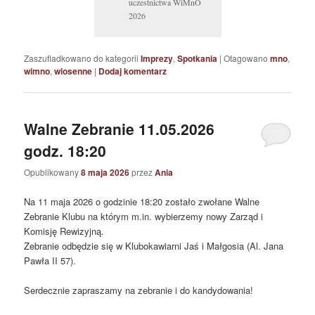
uczestnictwa WiMnO
2026
Zaszufladkowano do kategorii
Imprezy
,
Spotkania
|
Otagowano
mno
,
wimno
,
wiosenne
|
Dodaj komentarz
Walne Zebranie 11.05.2026
godz. 18:20
Opublikowany
8 maja 2026
przez
Ania
Na 11 maja 2026 o godzinie 18:20 zostało zwołane Walne
Zebranie Klubu na którym m.in. wybierzemy nowy Zarząd i
Komisję Rewizyjną.
Zebranie odbędzie się w Klubokawiarni Jaś i Małgosia (Al. Jana
Pawła II 57).
Serdecznie zapraszamy na zebranie i do kandydowania!