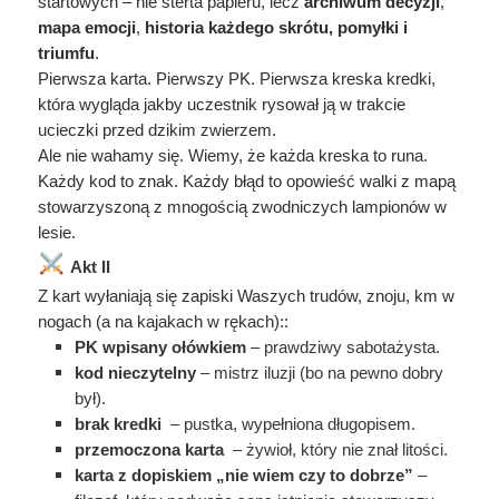
startowych – nie sterta papieru, lecz
archiwum decyzji
,
mapa emocji
,
historia każdego skrótu, pomyłki i
triumfu
.
Pierwsza karta. Pierwszy PK. Pierwsza kreska kredki,
która wygląda jakby uczestnik rysował ją w trakcie
ucieczki przed dzikim zwierzem.
Ale nie wahamy się. Wiemy, że każda kreska to runa.
Każdy kod to znak. Każdy błąd to opowieść walki z mapą
stowarzyszoną z mnogością zwodniczych lampionów w
lesie.
Akt II
Z kart wyłaniają się zapiski Waszych trudów, znoju, km w
nogach (a na kajakach w rękach)::
PK wpisany ołówkiem
– prawdziwy sabotażysta.
kod nieczytelny
– mistrz iluzji (bo na pewno dobry
był).
brak kredki
– pustka, wypełniona długopisem.
przemoczona karta
– żywioł, który nie znał litości.
karta z dopiskiem „nie wiem czy to dobrze”
–