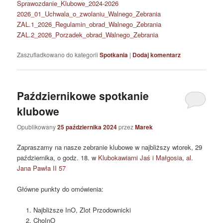
Sprawozdanie_Klubowe_2024-2026
2026_01_Uchwala_o_zwolaniu_Walnego_Zebrania
ZAL.1_2026_Regulamin_obrad_Walnego_Zebrania
ZAL.2_2026_Porzadek_obrad_Walnego_Zebrania
Zaszufladkowano do kategorii
Spotkania
|
Dodaj komentarz
Październikowe spotkanie
klubowe
Opublikowany
25 października 2024
przez
Marek
Zapraszamy na nasze zebranie klubowe w najbliższy wtorek, 29
października, o godz. 18. w
Klubokawiarni Jaś i Małgosia
,
al.
Jana Pawła II 57
Główne punkty do omówienia:
Najbliższe InO, Zlot Przodownicki
ChoInO