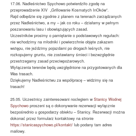
17.06. Nadleśnictwo Spychowo potwierdziło zgodę na
przeprowadzenie XIV „Grillowanie Kosmatych InOków”.
Rajd odbędzie się zgodnie z planem na terenach zarządzanych
przez Nadleśnictwo, a my – jak co roku – działamy w pełnym
poszanowaniu lasu i obowiązujących zasad.
Uczestników prosimy o pamiętanie o podstawowych regułach:
nie wchodzimy na młodniki i powierzchnie objęte zakazem
wstępu, nie jeździmy pojazdami po drogach leśnych, nie
rozkopujemy gruntu, nie zostawiamy śmieci i bezwzględnie
przestrzegamy zasad przeciwpożarowych.
Wyłączenia terenów będą uwzględnione na przygotowanych dla
Was trasach.
Dziękujemy Nadleśnictwu za współpracę – widzimy się na
trasach!
25.05. Uczestnicy zainteresowani noclegiem w
Stanicy Wodnej
Spychowo
proszeni są o dokonywanie rezerwacji wyłącznie
bezpośrednio u gospodarzy obiektu – Stanicy. Rezerwacji można
dokonać przez formularz kontaktowy na stronie
https://stanicaspychowo.pl/kontakt/
lub podany tam adres
mailowy.