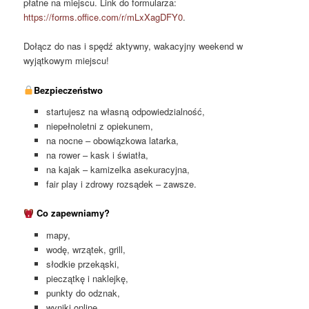
płatne na miejscu. Link do formularza:
https://forms.office.com/r/mLxXagDFY0
.
Dołącz do nas i spędź aktywny, wakacyjny weekend w
wyjątkowym miejscu!
Bezpieczeństwo
startujesz na własną odpowiedzialność,
niepełnoletni z opiekunem,
na nocne – obowiązkowa latarka,
na rower – kask i światła,
na kajak – kamizelka asekuracyjna,
fair play i zdrowy rozsądek – zawsze.
Co zapewniamy?
mapy,
wodę, wrzątek, grill,
słodkie przekąski,
pieczątkę i naklejkę,
punkty do odznak,
wyniki online,