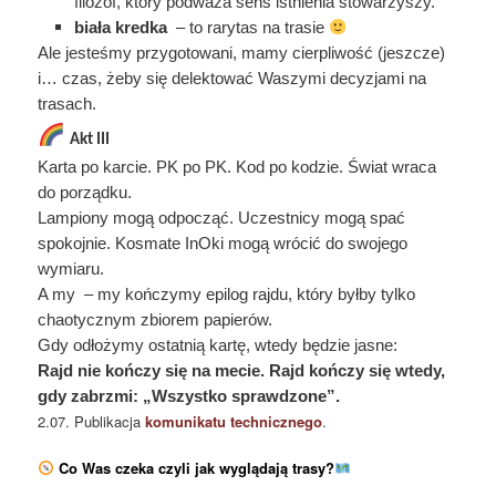
filozof, który podważa sens istnienia stowarzyszy.
biała kredka
– to rarytas na trasie
Ale jesteśmy przygotowani, mamy cierpliwość (jeszcze)
i… czas, żeby się delektować Waszymi decyzjami na
trasach.
Akt III
Karta po karcie. PK po PK. Kod po kodzie. Świat wraca
do porządku.
Lampiony mogą odpocząć. Uczestnicy mogą spać
spokojnie. Kosmate InOki mogą wrócić do swojego
wymiaru.
A my – my kończymy epilog rajdu, który byłby tylko
chaotycznym zbiorem papierów.
Gdy odłożymy ostatnią kartę, wtedy będzie jasne:
Rajd nie kończy się na mecie. Rajd kończy się wtedy,
gdy zabrzmi: „Wszystko sprawdzone”.
2.07. Publikacja
komunikatu technicznego
.
Co Was czeka czyli j
ak wyglądają trasy?