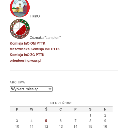
TRInO
Odznaka "Lampion"
Komisja InO OM PTTK
Mazowiecka Komisja InO PTTK
Komisja InO ZG PTTK
orienteering.waw.pl
ARCHIWA
Archiwa
SIERPIEŃ 2026
P
W
Ś
C
P
S
N
1
2
3
4
5
6
7
8
9
10
11
12
13
14
15
16