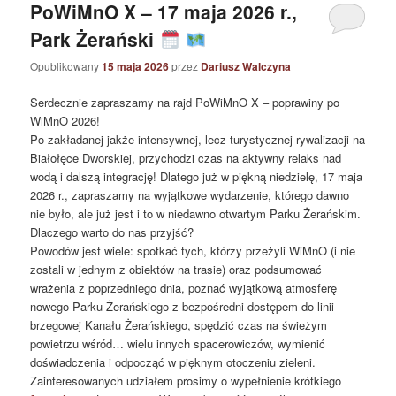
PoWiMnO X – 17 maja 2026 r.,
Park Żerański
Opublikowany
15 maja 2026
przez
Dariusz Walczyna
Serdecznie zapraszamy na rajd PoWiMnO X – poprawiny po
WiMnO 2026!
Po zakładanej jakże intensywnej, lecz turystycznej rywalizacji na
Białołęce Dworskiej, przychodzi czas na aktywny relaks nad
wodą i dalszą integrację! Dlatego już w piękną niedzielę, 17 maja
2026 r., zapraszamy na wyjątkowe wydarzenie, którego dawno
nie było, ale już jest i to w niedawno otwartym Parku Żerańskim.
Dlaczego warto do nas przyjść?
Powodów jest wiele: spotkać tych, którzy przeżyli WiMnO (i nie
zostali w jednym z obiektów na trasie) oraz podsumować
wrażenia z poprzedniego dnia, poznać wyjątkową atmosferę
nowego Parku Żerańskiego z bezpośredni dostępem do linii
brzegowej Kanału Żerańskiego, spędzić czas na świeżym
powietrzu wśród… wielu innych spacerowiczów, wymienić
doświadczenia i odpocząć w pięknym otoczeniu zieleni.
Zainteresowanych udziałem prosimy o wypełnienie krótkiego