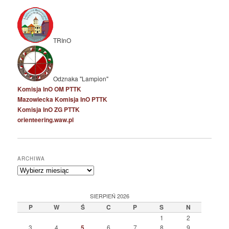
TRInO
Odznaka "Lampion"
Komisja InO OM PTTK
Mazowiecka Komisja InO PTTK
Komisja InO ZG PTTK
orienteering.waw.pl
ARCHIWA
Archiwa
SIERPIEŃ 2026
P
W
Ś
C
P
S
N
1
2
3
4
5
6
7
8
9