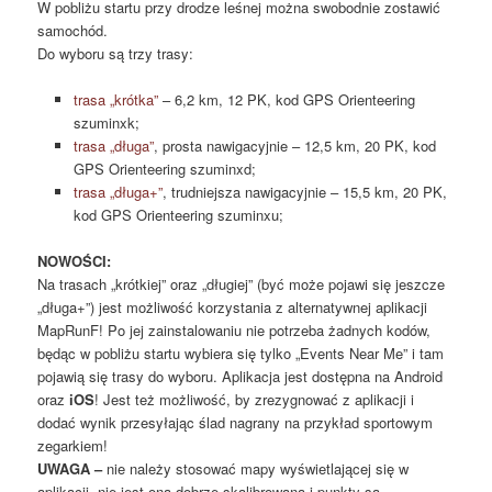
W pobliżu startu przy drodze leśnej można swobodnie zostawić
samochód.
Do wyboru są trzy trasy:
trasa „krótka”
– 6,2 km, 12 PK, kod GPS Orienteering
szuminxk;
trasa „długa”
, prosta nawigacyjnie – 12,5 km, 20 PK, kod
GPS Orienteering szuminxd;
trasa „długa+”
, trudniejsza nawigacyjnie – 15,5 km, 20 PK,
kod GPS Orienteering szuminxu;
NOWOŚCI:
Na trasach „krótkiej” oraz „długiej” (być może pojawi się jeszcze
„długa+”) jest możliwość korzystania z alternatywnej aplikacji
MapRunF! Po jej zainstalowaniu nie potrzeba żadnych kodów,
będąc w pobliżu startu wybiera się tylko „Events Near Me” i tam
pojawią się trasy do wyboru. Aplikacja jest dostępna na Android
oraz
iOS
! Jest też możliwość, by zrezygnować z aplikacji i
dodać wynik przesyłając ślad nagrany na przykład sportowym
zegarkiem!
UWAGA –
nie należy stosować mapy wyświetlającej się w
aplikacji, nie jest ona dobrze skalibrowana i punkty są