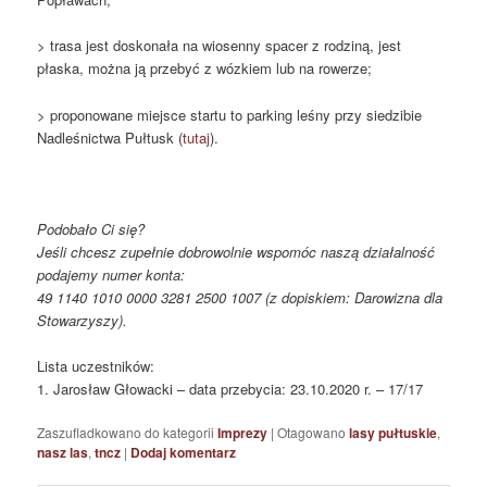
> trasa jest doskonała na wiosenny spacer z rodziną, jest
płaska, można ją przebyć z wózkiem lub na rowerze;
> proponowane miejsce startu to parking leśny przy siedzibie
Nadleśnictwa Pułtusk (
tutaj
).
Podobało Ci się?
Jeśli chcesz zupełnie dobrowolnie wspomóc naszą działalność
podajemy numer konta:
49 1140 1010 0000 3281 2500 1007 (z dopiskiem: Darowizna dla
Stowarzyszy).
Lista uczestników:
1. Jarosław Głowacki – data przebycia: 23.10.2020 r. – 17/17
Zaszufladkowano do kategorii
Imprezy
|
Otagowano
lasy pułtuskie
,
nasz las
,
tncz
|
Dodaj komentarz