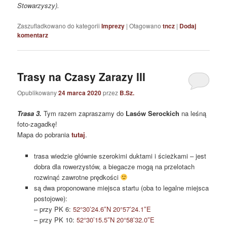
Stowarzyszy).
Zaszufladkowano do kategorii
Imprezy
|
Otagowano
tncz
|
Dodaj
komentarz
Trasy na Czasy Zarazy III
Opublikowany
24 marca 2020
przez
B.Sz.
Trasa 3.
Tym razem zapraszamy do
Lasów Serockich
na leśną
foto-zagadkę!
Mapa do pobrania
tutaj
.
trasa wiedzie głównie szerokimi duktami i ścieżkami – jest
dobra dla rowerzystów, a biegacze mogą na przelotach
rozwinąć zawrotne prędkości
są dwa proponowane miejsca startu (oba to legalne miejsca
postojowe):
– przy PK 6:
52°30’24.6″N 20°57’24.1″E
– przy PK 10:
52°30’15.5″N 20°58’32.0″E