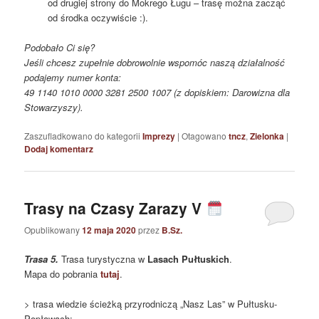
od drugiej strony do Mokrego Ługu – trasę można zacząć
od środka oczywiście :).
Podobało Ci się?
Jeśli chcesz zupełnie dobrowolnie wspomóc naszą działalność
podajemy numer konta:
49 1140 1010 0000 3281 2500 1007 (z dopiskiem: Darowizna dla
Stowarzyszy).
Zaszufladkowano do kategorii
Imprezy
|
Otagowano
tncz
,
Zielonka
|
Dodaj komentarz
Trasy na Czasy Zarazy V
Opublikowany
12 maja 2020
przez
B.Sz.
Trasa 5.
Trasa turystyczna w
Lasach Pułtuskich
.
Mapa do pobrania
tutaj
.
> trasa wiedzie ścieżką przyrodniczą „Nasz Las” w Pułtusku-
Popławach;