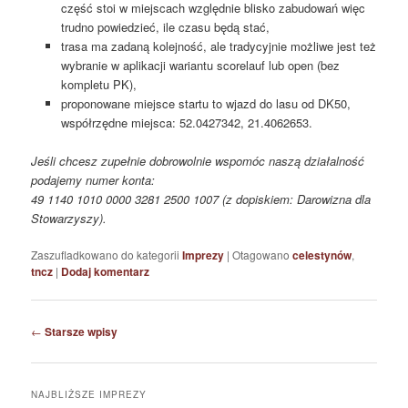
część stoi w miejscach względnie blisko zabudowań więc
trudno powiedzieć, ile czasu będą stać,
trasa ma zadaną kolejność, ale tradycyjnie możliwe jest też
wybranie w aplikacji wariantu scorelauf lub open (bez
kompletu PK),
proponowane miejsce startu to wjazd do lasu od DK50,
współrzędne miejsca: 52.0427342, 21.4062653.
Jeśli chcesz zupełnie dobrowolnie wspomóc naszą działalność
podajemy numer konta:
49 1140 1010 0000 3281 2500 1007 (z dopiskiem: Darowizna dla
Stowarzyszy).
Zaszufladkowano do kategorii
Imprezy
|
Otagowano
celestynów
,
tncz
|
Dodaj komentarz
Nawigacja
←
Starsze wpisy
wpisu
NAJBLIŻSZE IMPREZY