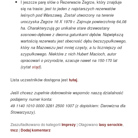
I jeszcze parę słów o Rezerwacie Zegrze, który znajduje
się na trasie:
jest to jeden z najstarszych rezerwatów
leśnych pod Warszawą. Został utworzony na terenie
uroczyska Zegrze 16 X 1979 r. Zajmuje powierzchnię 64,08
ha. Charakteryzują go unikalne stare drzewostany
sosnowo-dębowe z dwoma gatunkami dębów. Największą
wartością rezerwatu jest obecność dębu bezszypułkowego,
który na Mazowszu jest mniej częsty, a tu liczniejszy od
szypułkowego. Niektóre z nich Hubert Macioch, autor
opracowań o przyrodzie, szacuje nawet na 150-170 lat
(cytat
stąd
).
Lista uczestników dostępna jest
tutaj
.
Jeśli chcesz zupełnie dobrowolnie wspomóc naszą działalność
podajemy numer konta:
49 1140 1010 0000 3281 2500 1007 (z dopiskiem: Darowizna dla
Stowarzyszy).
Zaszufladkowano do kategorii
Imprezy
|
Otagowano
lasy serockie
,
tncz
|
Dodaj komentarz