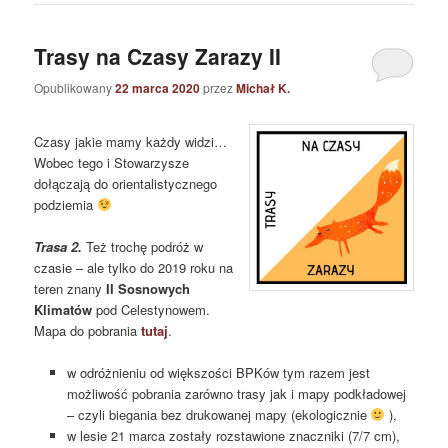
Trasy na Czasy Zarazy II
Opublikowany
22 marca 2020
przez
Michał K.
Czasy jakie mamy każdy widzi…
Wobec tego i Stowarzysze
dołączają do orientalistycznego
podziemia
Trasa 2.
Też trochę podróż w
czasie – ale tylko do 2019 roku na
teren znany
II Sosnowych
Klimatów
pod Celestynowem.
Mapa do pobrania
tutaj
.
w odróżnieniu od większości BPKów tym razem jest
możliwość pobrania zarówno trasy jak i mapy podkładowej
– czyli biegania bez drukowanej mapy (ekologicznie
),
w lesie 21 marca zostały rozstawione znaczniki (7/7 cm),