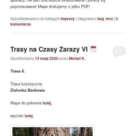
poprzesuwane! Mape drukujemy z pliku PDF!
Zaszufladkowano do kategorii
Imprezy
|
Otagowano
bug
,
tncz
|
3
komentarze
Trasy na Czasy Zarazy VI
Opublikowany
13 maja 2020
przez
Michał K.
Trasa 6.
Trasa turystyczna
Zielonka Bankowa
Mapa do pobrania
tutaj
,
wycinki
tutaj
.