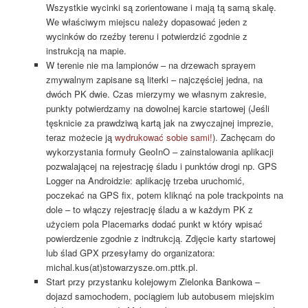
Wszystkie wycinki są zorientowane i mają tą samą skalę.
We właściwym miejscu należy dopasować jeden z
wycinków do rzeźby terenu i potwierdzić zgodnie z
instrukcją na mapie.
W terenie nie ma lampionów – na drzewach sprayem
zmywalnym zapisane są literki – najczęściej jedna, na
dwóch PK dwie. Czas mierzymy we własnym zakresie,
punkty potwierdzamy na dowolnej karcie startowej (Jeśli
tęsknicie za prawdziwą kartą jak na zwyczajnej imprezie,
teraz możecie ją
wydrukować sobie sami!
). Zachęcam do
wykorzystania formuły GeoInO – zainstalowania aplikacji
pozwalającej na rejestrację śladu i punktów drogi np. GPS
Logger na Androidzie: aplikację trzeba uruchomić,
poczekać na GPS fix, potem kliknąć na pole trackpoints na
dole – to włączy rejestrację śladu a w każdym PK z
użyciem pola Placemarks dodać punkt w który wpisać
powierdzenie zgodnie z indtrukcją. Zdjęcie karty startowej
lub ślad GPX przesyłamy do organizatora:
michal.kus(at)stowarzysze.om.pttk.pl.
Start przy przystanku kolejowym Zielonka Bankowa –
dojazd samochodem, pociągiem lub autobusem miejskim