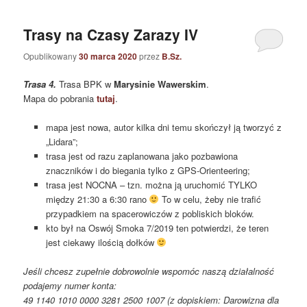
Trasy na Czasy Zarazy IV
Opublikowany
30 marca 2020
przez
B.Sz.
Trasa 4.
Trasa BPK w
Marysinie Wawerskim
.
Mapa do pobrania
tutaj
.
mapa jest nowa, autor kilka dni temu skończył ją tworzyć z
„Lidara”;
trasa jest od razu zaplanowana jako pozbawiona
znaczników i do biegania tylko z GPS-Orienteering;
trasa jest NOCNA – tzn. można ją uruchomić TYLKO
między 21:30 a 6:30 rano
To w celu, żeby nie trafić
przypadkiem na spacerowiczów z pobliskich bloków.
kto był na Oswój Smoka 7/2019 ten potwierdzi, że teren
jest ciekawy ilością dołków
Jeśli chcesz zupełnie dobrowolnie wspomóc naszą działalność
podajemy numer konta:
49 1140 1010 0000 3281 2500 1007 (z dopiskiem: Darowizna dla