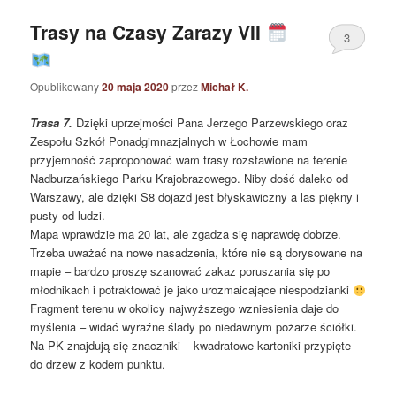
Trasy na Czasy Zarazy VII
3
Opublikowany
20 maja 2020
przez
Michał K.
Trasa 7.
Dzięki uprzejmości Pana Jerzego Parzewskiego oraz
Zespołu Szkół Ponadgimnazjalnych w Łochowie mam
przyjemność zaproponować wam trasy rozstawione na terenie
Nadburzańskiego Parku Krajobrazowego. Niby dość daleko od
Warszawy, ale dzięki S8 dojazd jest błyskawiczny a las piękny i
pusty od ludzi.
Mapa wprawdzie ma 20 lat, ale zgadza się naprawdę dobrze.
Trzeba uważać na nowe nasadzenia, które nie są dorysowane na
mapie – bardzo proszę szanować zakaz poruszania się po
młodnikach i potraktować je jako urozmaicające niespodzianki
Fragment terenu w okolicy najwyższego wzniesienia daje do
myślenia – widać wyraźne ślady po niedawnym pożarze ściółki.
Na PK znajdują się znaczniki – kwadratowe kartoniki przypięte
do drzew z kodem punktu.