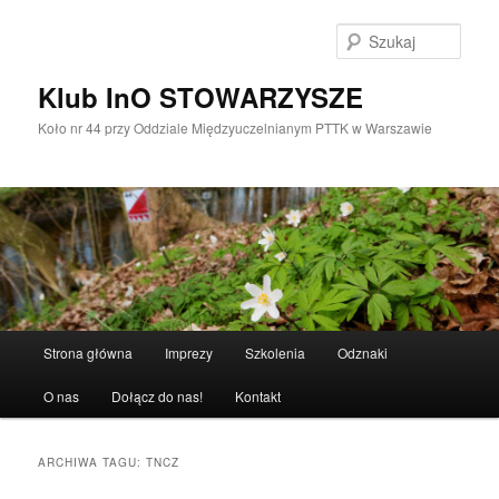
Przeskocz
Przeskocz
do
do
Szuka
tekstu
widgetów
Klub InO STOWARZYSZE
Koło nr 44 przy Oddziale Międzyuczelnianym PTTK w Warszawie
Główne
Strona główna
Imprezy
Szkolenia
Odznaki
menu
O nas
Dołącz do nas!
Kontakt
ARCHIWA TAGU:
TNCZ