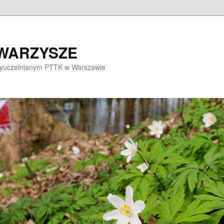
OWARZYSZE
dzyuczelnianym PTTK w Warszawie