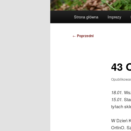
Główne
Strona główna
Imprezy
menu
Nawigacja
←
Poprzedni
wpisu
43 O
Opublikowa
18.01.
Wsz
15.01.
Star
tyłach skl
W Dzień K
OrtInO. S