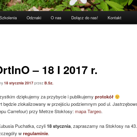
Szkolenia
Odznaki
O nas
Dołącz do nas!
Kontakt
rtInO – 18 I 2017 r.
ny
18 stycznia 2017
przez
B.Sz.
ystkim dziękujemy za przybycie i publikujemy
protokół
t będzie zlokalizowany w przejściu podziemnym pod ul. Jastrzębow
epu Carrefour) przy Metrze Stokłosy:
mapa Targeo
.
ubusia Puchatka, czyli
18 stycznia
, zapraszamy na Stokłosy na 43.
zczegóły w
regulaminie
.