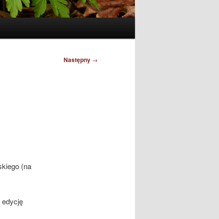
Następny
→
skiego (na
 edycję