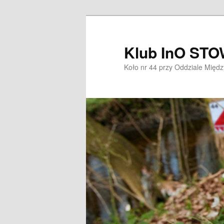
Przeskocz
do
tekstu
Klub InO ST
Koło nr 44 przy Oddziale Mię