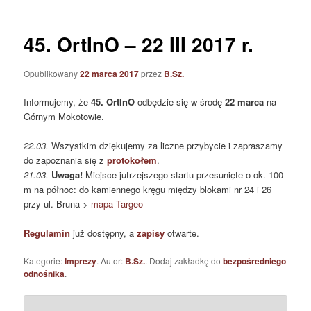
45. OrtInO – 22 III 2017 r.
Opublikowany
22 marca 2017
przez
B.Sz.
Informujemy, że
45. OrtInO
odbędzie się w środę
22 marca
na
Górnym Mokotowie.
22.03.
Wszystkim dziękujemy za liczne przybycie i zapraszamy
do zapoznania się z
protokołem
.
21.03.
Uwaga!
Miejsce jutrzejszego startu przesunięte o ok. 100
m na północ: do kamiennego kręgu między blokami nr 24 i 26
przy ul. Bruna >
mapa Targeo
Regulamin
już dostępny, a
zapisy
otwarte.
Kategorie:
Imprezy
. Autor:
B.Sz.
. Dodaj zakładkę do
bezpośredniego
odnośnika
.