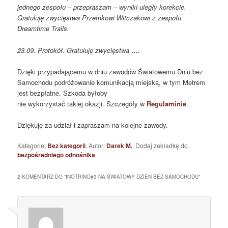
jednego zespołu – przepraszam – wyniki uległy korekcie.
Gratuluję zwycięstwa Przemkowi Witczakowi z zespołu
Dreamtime Trails.
23.09. Protokół. Gratuluję zwycięstwa
…
.
Dzięki przypadającemu w dniu zawodów Światowemu Dniu bez
Samochodu podróżowanie komunikacją miejską, w tym Metrem
jest bezpłatne. Szkoda byłoby
nie wykorzystać takiej okazji. Szczegóły w
Regulaminie
.
Dziękuję za udział i zapraszam na kolejne zawody.
Kategorie:
Bez kategorii
. Autor:
Darek M.
. Dodaj zakładkę do
bezpośredniego odnośnika
.
2 KOMENTARZ DO “
INOTRINO#3 NA ŚWIATOWY DZIEŃ BEZ SAMOCHODU
”