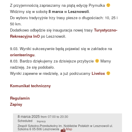
Z przyjemnością zapraszamy na piątą edycję Prymulka
Widzimy się w sobotę
8 marca
w
Lesznowoli
.
Do wyboru tradycyjnie trzy trasy piesze o długościach: 10, 25 i
50 km.
Dodatkowo odbędzie się inauguracja nowej trasy
Turystyczno-
Rekreacyjna InO
po Lesznowoli.
9.03. Wyniki sukcesywnie będą pojawiać się w zakładce na
orienteeringu
.
8.03. Bardzo dziękujemy za dzisiejsze przybycie
Mamy
nadzieję, że się podobało.
Wyniki zapewne w niedzielę, a już podrzucamy
Livelox
Komunikat techniczny
Regulamin
Zapisy
8 marca 2025
07:00
20:30
from
to
Scheduled
Imprezy
Zespół Szkolno-Przedszkolny im. Noblistów Polskich w Lesznowoli ul.
Szkolna 6 05-506 Lesznowola
Map