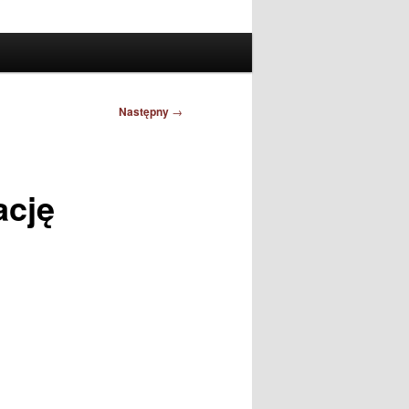
Następny
→
ację