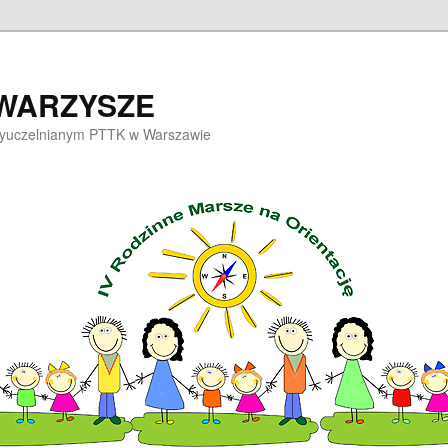
OWARZYSZE
dzyuczelnianym PTTK w Warszawie