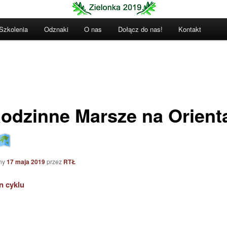
Szkolenia
Odznaki
O nas
Dołącz do nas!
Kontakt
Rodzinne Marsze na Orient
ny
17 maja 2019
przez
RTŁ
n cyklu