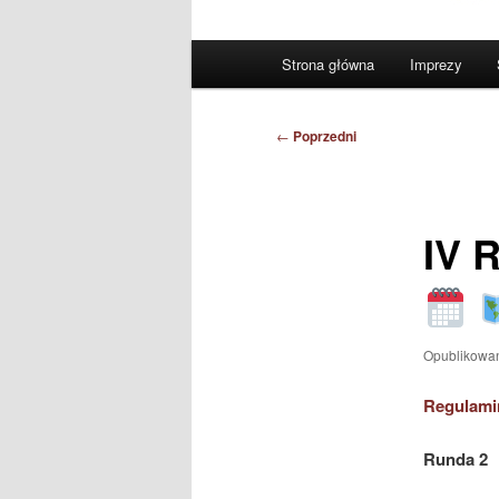
Główne
Strona główna
Imprezy
menu
Nawigacja
←
Poprzedni
wpisu
IV 
Opublikowa
Regulami
Runda 2