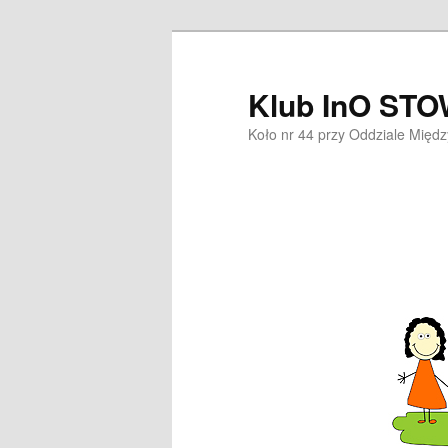
Przeskocz
do
tekstu
Klub InO ST
Koło nr 44 przy Oddziale Mię