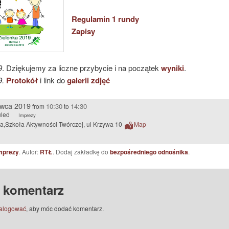
Regulamin 1 rundy
Zapisy
9
. Dziękujemy za liczne przybycie i na początek
wyniki
.
9.
Protokół
i link do
galerii zdjęć
rwca 2019
10:30
14:30
from
to
led
Imprezy
ka,Szkoła Aktywności Twórczej, ul Krzywa 10
Map
mprezy
. Autor:
RTŁ
. Dodaj zakładkę do
bezpośredniego odnośnika
.
 komentarz
alogować
, aby móc dodać komentarz.