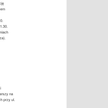
cję
azem
0.
1.30.
niach
za).
i
arszy na
h przy ul.