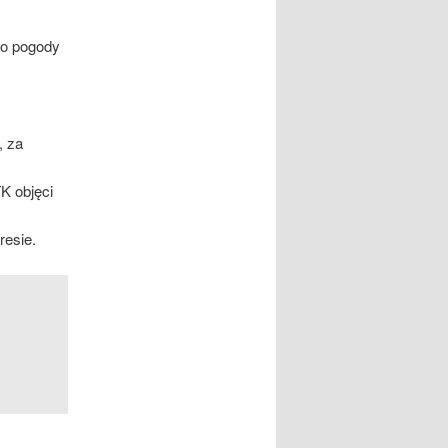
o pogody
 za
K objęci
resie.