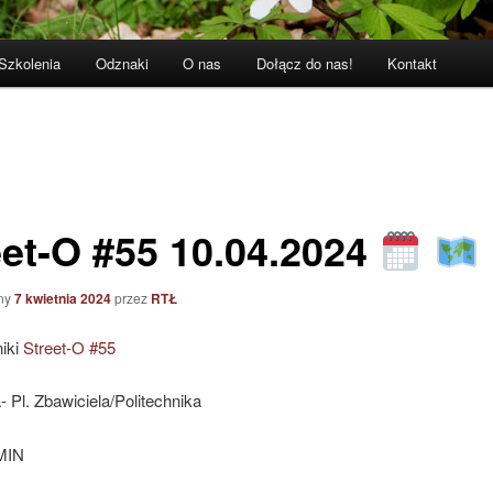
Szkolenia
Odznaki
O nas
Dołącz do nas!
Kontakt
eet-O #55 10.04.2024
ny
7 kwietnia 2024
przez
RTŁ
niki
Street-O #55
Pl. Zbawiciela/Politechnika
MIN