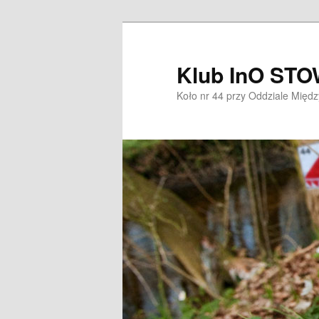
Przeskocz
do
tekstu
Klub InO ST
Koło nr 44 przy Oddziale Mię