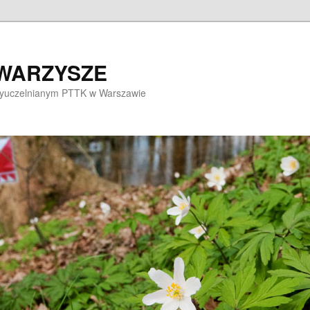
OWARZYSZE
dzyuczelnianym PTTK w Warszawie