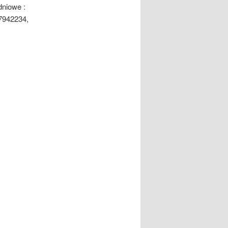
niowe :
7942234,