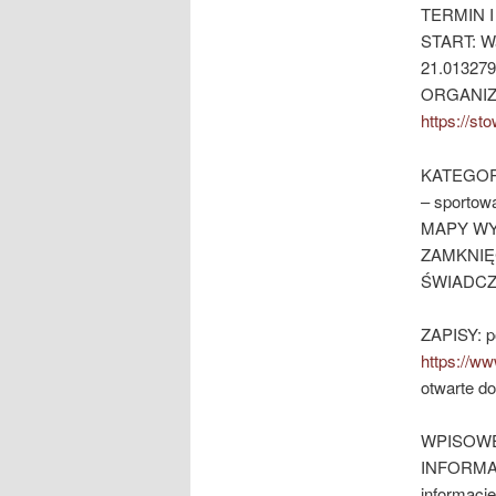
TERMIN I 
START: Wa
21.01327
ORGANIZA
https://st
KATEGOR
– sportowa
MAPY WYD
ZAMKNIĘCI
ŚWIADCZEN
ZAPISY: p
https://ww
otwarte do
WPISOWE: 
INFORMACJ
informacje