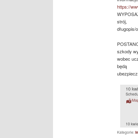
https://ww
WYPOSAŻE
strój,
długopis/
POSTANOW
szkody wy
wobec ucz
będą
ubezpiecz
10 kwi
Schedu
Ma
10 kwi
Kategorie:
I