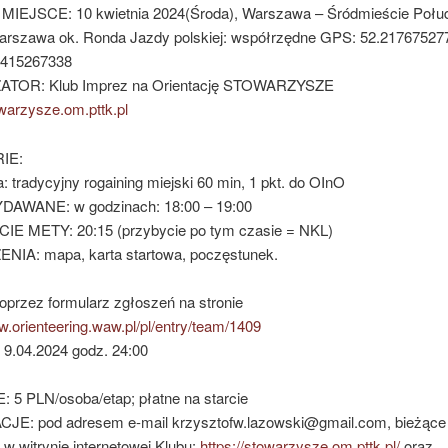
MIEJSCE: 10 kwietnia 2024(Środa), Warszawa – Śródmieście Połud
rszawa ok. Ronda Jazdy polskiej: współrzędne GPS: 52.21767527
9415267338
TOR: Klub Imprez na Orientację STOWARZYSZE
owarzysze.om.pttk.pl
IE:
: tradycyjny rogaining miejski 60 min, 1 pkt. do OInO
AWANE: w godzinach: 18:00 – 19:00
E METY: 20:15 (przybycie po tym czasie = NKL)
IA: mapa, karta startowa, poczęstunek.
oprzez formularz zgłoszeń na stronie
w.orienteering.waw.pl/pl/entry/team/1409
 9.04.2024 godz. 24:00
5 PLN/osoba/etap; płatne na starcie
E: pod adresem e-mail krzysztofw.lazowski@gmail.com, bieżące
 w witrynie internetowej Klubu:
https://stowarzysze.om.pttk.pl/
oraz