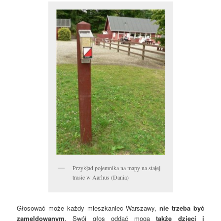
Przykład pojemnika na mapy na stałej
trasie w Aarhus (Dania)
Głosować może każdy mieszkaniec Warszawy,
nie trzeba być
zameldowanym
. Swój głos oddać mogą
także dzieci i