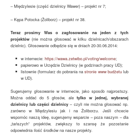
– Międzylesie (część dzielnicy Wawer) – projekt nr 7;
– Kępa Potocka (Żoliborz) – projekt nr 38.
Teraz prosimy Was o zagłosowanie na jeden z tych
projektów
(nie można głosować w kilku dzielnicach/obszarach
dzielnic). Głosowanie odbędzie się w dniach 20-30.06.2014:
w internecie:
https://wawa.zetwibo.pl/voting/welcome
;
papierowo w Urzędzie Dzielnicy (w godzinach pracy UD);
listownie (formularz do pobrania na
stronie www budżetu
lub
w UD).
Sugerujemy głosowanie w internecie, jako sposób najprostszy.
Można oddać do 5 głosów, ale
tylko w jednej, wybranej
dzielnicy lub części dzielnicy
– czyli nie można głosować np.
zarówno w Międzylesiu jak i na Żoliborzu. Jeśli chcecie
wspomóc naszą ideę, sugerujemy wsparcie – poza naszym – dla
„tańszych” projektów, zwiększy to szansę że pozostanie
odpowiednia ilość środków na nasze projekty.