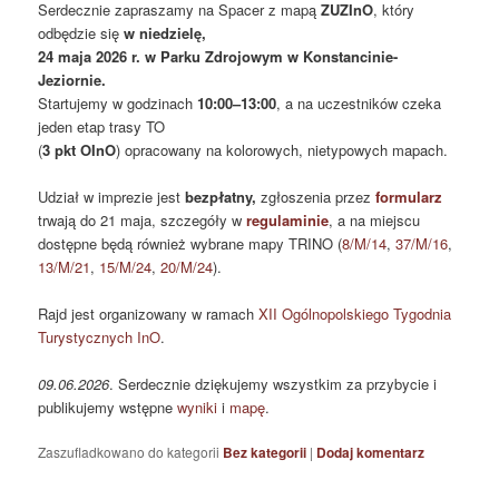
Serdecznie zapraszamy na Spacer z mapą
ZUZInO
, który
odbędzie się
w niedzielę,
24 maja 2026 r.
w
Parku Zdrojowym w Konstancinie-
Jeziornie
.
Startujemy w godzinach
10:00–13:00
, a na uczestników czeka
jeden etap trasy TO
(
3 pkt OInO
) opracowany na kolorowych, nietypowych mapach
.
Udział w imprezie jest
bezpłatny,
zgłoszenia przez
formularz
trwają do 21 maja, szczegóły w
regulaminie
, a na miejscu
dostępne będą również wybrane mapy TRINO (
8/M/14
,
37/M/16
,
13/M/21
,
15/M/24
,
20/M/24
).
Rajd jest organizowany w ramach
XII Ogólnopolskiego Tygodnia
Turystycznych InO
.
09.06.2026
. Serdecznie dziękujemy wszystkim za przybycie i
publikujemy wstępne
wyniki
i
mapę
.
Zaszufladkowano do kategorii
Bez kategorii
|
Dodaj komentarz