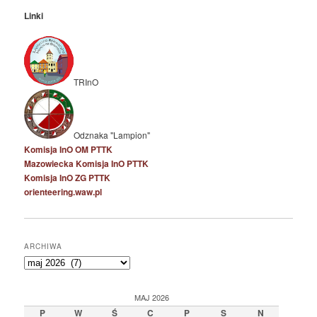
Linki
TRInO
Odznaka "Lampion"
Komisja InO OM PTTK
Mazowiecka Komisja InO PTTK
Komisja InO ZG PTTK
orienteering.waw.pl
ARCHIWA
Archiwa
MAJ 2026
P
W
Ś
C
P
S
N