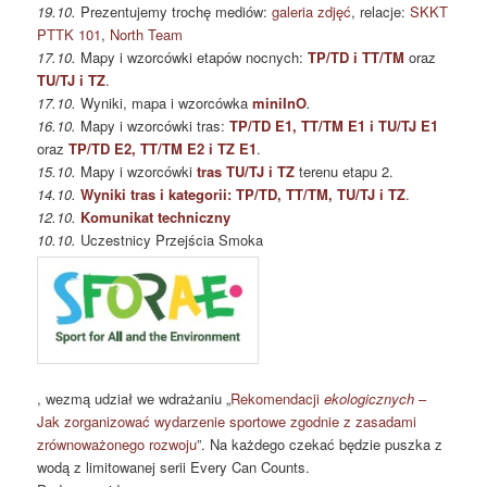
19.10.
Prezentujemy trochę mediów:
galeria zdjęć
, relacje:
SKKT
PTTK 101
,
North Team
17.10.
Mapy i wzorcówki etapów nocnych:
TP/TD i TT/TM
oraz
TU/TJ i TZ
.
17.10.
Wyniki, mapa i wzorcówka
miniInO
.
16.10.
Mapy i wzorcówki tras:
TP/TD E1, TT/TM E1 i TU/TJ E1
oraz
TP/TD E2, TT/TM E2 i TZ E1
.
15.10.
Mapy i wzorcówki
tras TU/TJ i TZ
terenu etapu 2.
14.10.
Wyniki tras i kategorii: TP/TD, TT/TM, TU/TJ i TZ
.
12.10.
Komunikat techniczny
10.10.
Uczestnicy Przejścia Smoka
, wezmą udział we wdrażaniu „
Rekomendacji
ekologicznych
–
Jak zorganizować wydarzenie sportowe zgodnie z zasadami
zrównoważonego rozwoju
”. Na każdego czekać będzie puszka z
wodą z limitowanej serii Every Can Counts.