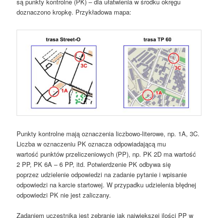
są punkty kontrolne (PK) – dla ułatwienia w środku okręgu
doznaczono kropkę. Przykładowa mapa:
Punkty kontrolne mają oznaczenia liczbowo-literowe, np. 1A, 3C.
Liczba w oznaczeniu PK oznacza odpowiadającą mu
wartość punktów przeliczeniowych (PP), np. PK 2D ma wartość
2 PP, PK 6A – 6 PP, itd. Potwierdzenie PK odbywa się
poprzez udzielenie odpowiedzi na zadanie pytanie i wpisanie
odpowiedzi na karcie startowej. W przypadku udzielenia błędnej
odpowiedzi PK nie jest zaliczany.
Zadaniem uczestnika jest zebranie jak największej ilości PP w