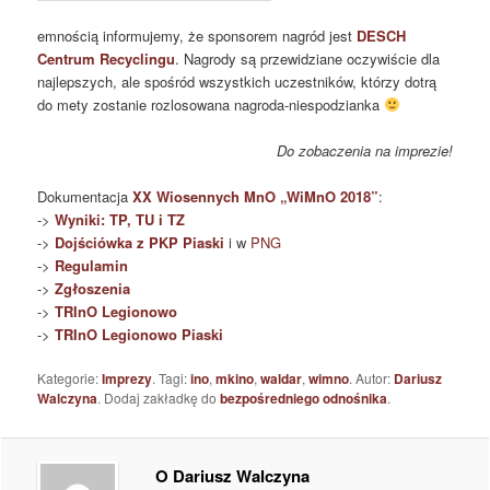
emnością informujemy, że sponsorem nagród jest
DESCH
Centrum Recyclingu
. Nagrody są przewidziane oczywiście dla
najlepszych, ale spośród wszystkich uczestników, którzy dotrą
do mety zostanie rozlosowana nagroda-niespodzianka
Do zobaczenia na imprezie!
Dokumentacja
XX Wiosennych MnO „WiMnO 2018”
:
->
Wyniki: TP, TU i TZ
->
Dojściówka z PKP Piaski
i w
PNG
->
Regulamin
->
Zgłoszenia
->
TRInO Legionowo
->
TRInO Legionowo Piaski
Kategorie:
Imprezy
. Tagi:
ino
,
mkino
,
waldar
,
wimno
. Autor:
Dariusz
Walczyna
. Dodaj zakładkę do
bezpośredniego odnośnika
.
O Dariusz Walczyna