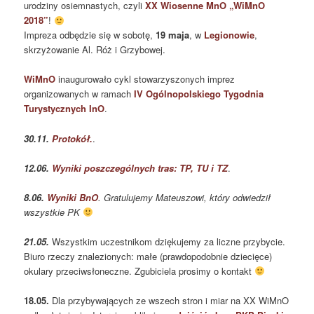
urodziny osiemnastych, czyli
XX Wiosenne MnO „WiMnO
2018”
!
Impreza odbędzie się w sobotę,
19 maja
, w
Legionowie
,
skrzyżowanie Al. Róż i Grzybowej.
WiMnO
inaugurowało cykl stowarzyszonych imprez
organizowanych w ramach
IV Ogólnopolskiego Tygodnia
Turystycznych InO
.
30.11.
Protokół.
.
12.06.
Wyniki poszczególnych tras: TP, TU i TZ
.
8.06.
Wyniki BnO
. Gratulujemy Mateuszowi, który odwiedził
wszystkie PK
21.05.
Wszystkim uczestnikom dziękujemy za liczne przybycie.
Biuro rzeczy znalezionych: małe (prawdopodobnie dziecięce)
okulary przeciwsłoneczne. Zgubiciela prosimy o kontakt
18.05.
Dla przybywających ze wszech stron i miar na XX WiMnO