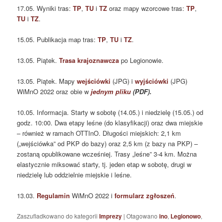
17.05. Wyniki tras:
TP
,
TU
i
TZ
oraz mapy wzorcowe tras:
TP
,
TU
i
TZ
.
15.05. Publikacja map tras:
TP
,
TU
i
TZ
.
13.05. Piątek.
Trasa krajoznawcza
po Legionowie.
13.05. Piątek. Mapy
wejściówki
(JPG) i
wyjściówki
(JPG)
WiMnO 2022 oraz obie w
jednym pliku
(PDF).
10.05. Informacja. Starty w sobotę (14.05.) i niedzielę (15.05.) od
godz. 10:00. Dwa etapy leśne (do klasyfikacji) oraz dwa miejskie
– również w ramach OTTInO. Długości miejskich: 2,1 km
(„wejściówka” od PKP do bazy) oraz 2,5 km (z bazy na PKP) –
zostaną opublikowane wcześniej. Trasy „leśne” 3-4 km. Można
elastycznie miksować starty, tj. jeden etap w sobotę, drugi w
niedzielę lub oddzielnie miejskie i leśne.
13.03.
Regulamin
WiMnO 2022 i
formularz zgłoszeń
.
Zaszufladkowano do kategorii
Imprezy
|
Otagowano
ino
,
Legionowo
,