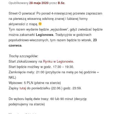
Opublikowany
28 maja 2020
przez
B.Sz.
Street-O powraca! Po ponad 4-miesięcznej przerwie zapraszam
na pierwszą wiosenną odsłonę znanej i lubianej formy
aktywności z mapą
Tym razem wydanie będzie „wyjazdowe”, gdyż zwiedzać będzie
można zakamarki
Legionowa
. Tradycyjnie w godzinach
popołudniowo-wieczornych, tym razem będzie to wtorek,
23
czerwca
.
Trochę szczegółów:
Start zlokalizowany na
Rynku w Legionowie
.
Start będzie możliwy w godz. 17:30 – 19:30.
Zamknięcie mety: 21:00 (przybycie na metę po tej godzinie =
NKL)
Wpisowe: 5 PLN (płatne na starcie)
Zapisy
tutaj
do poniedziałku (22.06.) godz. 23:59.
Do wyboru będą dwie trasy: 60 lub 90 minut (decyzję
podejmujemy na starcie)