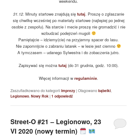
weekendu.
31.12.
Minuty startowe znajdują się
tutaj
. Proszę o zgłaszanie
się chwilkę wcześniej po materiały startowe (najlepiej po jednej
osobie z zespołu). Na starcie i mecie proszę nie gromadzić i nie
wzbudzać podejrzeń mugoli
Pamiętajcie – idziemy(cie) na przyjemny spacer do lasu.
Nie zapomnijcie o zabraniu latarek – w lesie jest ciemno
A tymczasem – udanego Sylwestra i do zobaczenia jutro.
Zapisywać się można
tutaj
(do 31 grudnia, godz. 10:00).
Więcej informacji w
regulaminie
.
Zaszufladkowano do kategorii
Imprezy
|
Otagowano
bąbelki
,
Legionowo
,
Nowy Rok
|
1
odpowiedź
Street-O #21 – Legionowo, 23
VI 2020 (nowy termin)