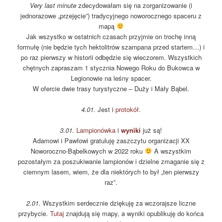
Very last minute
zdecydowałam się na zorganizowanie (i
jednorazowe „przejęcie”) tradycyjnego noworocznego spaceru z
mapą
Jak wszystko w ostatnich czasach przyjmie on trochę inną
formułę (nie będzie tych hektolitrów szampana przed startem…) i
po raz pierwszy w historii odbędzie się wieczorem. Wszystkich
chętnych zapraszam 1 stycznia Nowego Roku do Bukowca w
Legionowie na leśny spacer.
W ofercie dwie trasy turystyczne – Duży i Mały Bąbel.
4.01.
Jest i
protokół
.
3.01.
Lampionówka
i
wyniki
już są!
Adamowi i Pawłowi gratuluję zaszczytu organizacji XX
Noworoczno-Bąbelkowych w 2022 roku
A wszystkim
pozostałym za poszukiwanie lampionów i dzielne zmaganie się z
ciemnym lasem, wiem, że dla niektórych to był „ten pierwszy
raz”.
2.01.
Wszystkim serdecznie dziękuję za wczorajsze liczne
przybycie.
Tutaj
znajdują się mapy, a wyniki opublikuję do końca