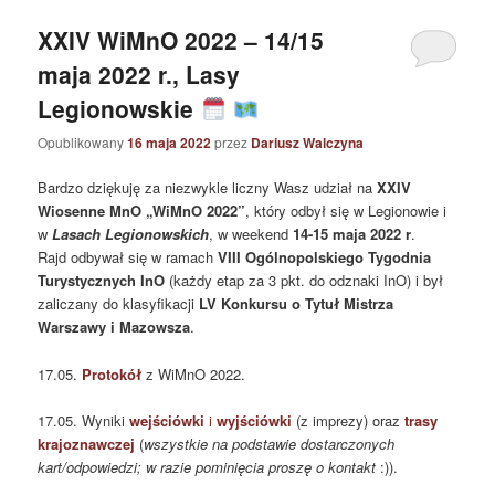
XXIV WiMnO 2022 – 14/15
maja 2022 r., Lasy
Legionowskie
Opublikowany
16 maja 2022
przez
Dariusz Walczyna
Bardzo dziękuję za niezwykle liczny Wasz udział na
XXIV
Wiosenne MnO „WiMnO 2022”
, który odbył się w Legionowie i
w
Lasach Legionowskich
, w weekend
14-15 maja 2022 r
.
Rajd odbywał się w ramach
VIII Ogólnopolskiego Tygodnia
Turystycznych InO
(każdy etap za 3 pkt. do odznaki InO) i był
zaliczany do klasyfikacji
LV Konkursu o Tytuł Mistrza
Warszawy i Mazowsza
.
17.05.
Protokół
z WiMnO 2022.
17.05. Wyniki
wejściówki
i
wyjściówki
(z imprezy) oraz
trasy
krajoznawczej
(
wszystkie na podstawie dostarczonych
kart/odpowiedzi; w razie pominięcia proszę o kontakt
:)).