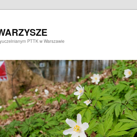
OWARZYSZE
dzyuczelnianym PTTK w Warszawie