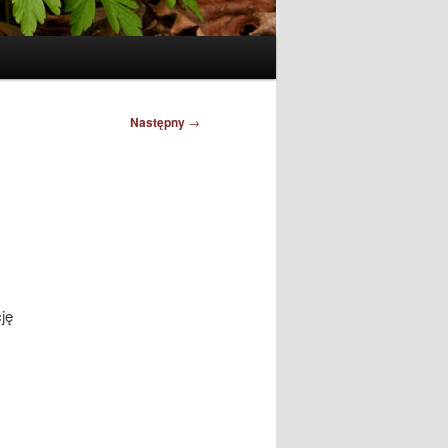
Następny
→
ję