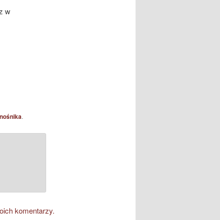
z w
nośnika
.
oich komentarzy.