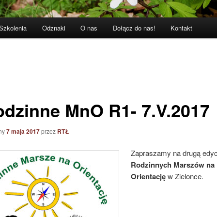
Szkolenia
Odznaki
O nas
Dołącz do nas!
Kontakt
Rodzinne MnO R1- 7.V.2017
ny
7 maja 2017
przez
RTŁ
Zapraszamy na drugą edyc
Rodzinnych Marszów na
Orientację
w Zielonce.