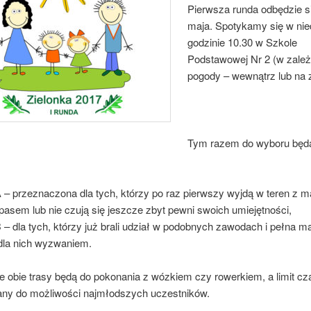
Pierwsza runda odbędzie si
maja. Spotykamy się w nie
godzinie 10.30 w Szkole
Podstawowej Nr 2 (w zależ
pogody – wewnątrz lub na 
Tym razem do wyboru będ
A
– przeznaczona dla tych, którzy po raz pierwszy wyjdą w teren z m
asem lub nie czują się jeszcze zbyt pewni swoich umiejętności,
B
– dla tych, którzy już brali udział w podobnych zawodach i pełna m
 dla nich wyzwaniem.
e obie trasy będą do pokonania z wózkiem czy rowerkiem, a limit cz
ny do możliwości najmłodszych uczestników.