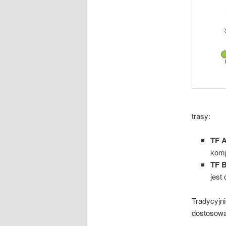
trasy:
TF 
komp
TF 
jest
Tradycyjni
dostosowa