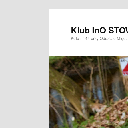
Przeskocz
do
tekstu
Klub InO ST
Koło nr 44 przy Oddziale Mię