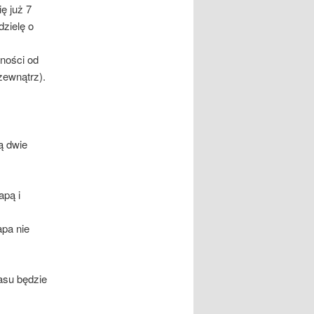
ę już 7
dzielę o
ności od
zewnątrz).
ą dwie
apą i
apa nie
asu będzie