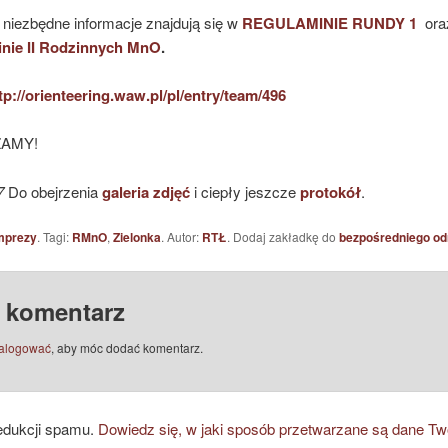
 niezbędne informacje znajdują się w
REGULAMINIE RUNDY 1
ora
nie II Rodzinnych MnO
.
tp://orienteering.waw.pl/pl/entry/team/496
AMY!
7
Do obejrzenia
galeria zdjęć
i ciepły jeszcze
protokół
.
mprezy
. Tagi:
RMnO
,
Zielonka
. Autor:
RTŁ
. Dodaj zakładkę do
bezpośredniego od
 komentarz
alogować
, aby móc dodać komentarz.
edukcji spamu.
Dowiedz się, w jaki sposób przetwarzane są dane Tw