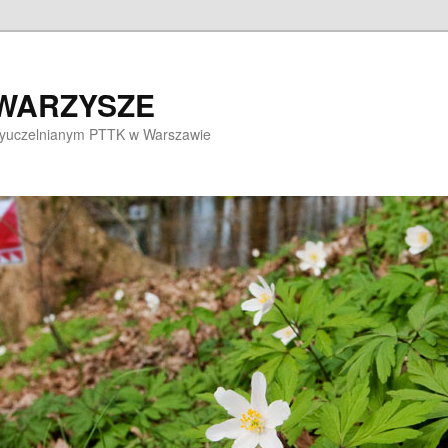
OWARZYSZE
dzyuczelnianym PTTK w Warszawie