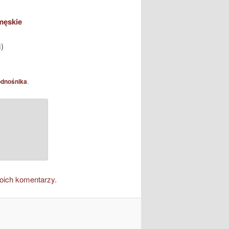
męskie
)
odnośnika
.
oich komentarzy.