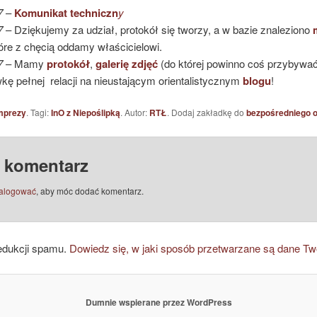
7
–
Komunikat techniczn
y
17
– Dziękujemy za udział, protokół się tworzy, a w bazie znaleziono
tóre z chęcią oddamy właścicielowi.
7
– Mamy
protokół
,
galerię zdjęć
(do której powinno coś przybywać
kę pełnej relacji na nieustającym orientalistycznym
blogu
!
mprezy
. Tagi:
InO z Niepoślipką
. Autor:
RTŁ
. Dodaj zakładkę do
bezpośredniego 
 komentarz
alogować
, aby móc dodać komentarz.
edukcji spamu.
Dowiedz się, w jaki sposób przetwarzane są dane Tw
Dumnie wspierane przez WordPress