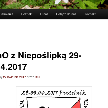
Szkolenia
Odznaki
O nas
Dołącz do nas!
Kontakt
nO z Niepoślipką 29-
04.2017
ny
27 kwietnia 2017
przez
RTŁ