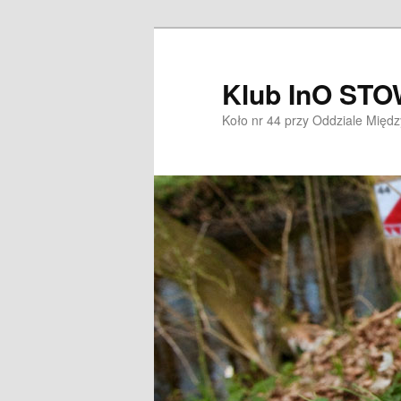
Przeskocz
do
tekstu
Klub InO ST
Koło nr 44 przy Oddziale Mię