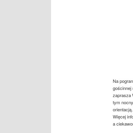
Na pograni
gościnnej 
zaprasza 
tym nocny)
orientacją.
Więcej inf
a ciekawo