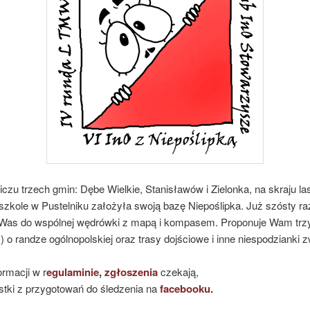
czu trzech gmin: Dębe Wielkie, Stanisławów i Zielonka, na skraju la
szkole w Pustelniku założyła swoją bazę Niepoślipka. Już szósty ra
Was do wspólnej wędrówki z mapą i kompasem. Proponuje Wam trzy
 o randze ogólnopolskiej oraz trasy dojściowe i inne niespodzianki 
ormacji w r
egulaminie
,
zgłoszenia
czekają,
stki z przygotowań do śledzenia na
facebooku.