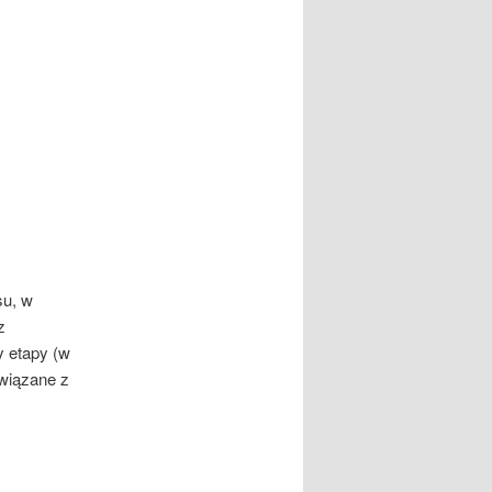
su, w
z
 etapy (w
związane z