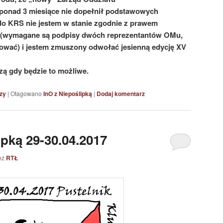
ponad 3 miesiące nie dopełnił podstawowych
 do KRS nie jestem w stanie zgodnie z prawem
ę (wymagane są podpisy dwóch reprezentantów OMu,
ikować) i jestem zmuszony odwołać jesienną edycję XV
zą gdy będzie to możliwe.
zy
|
Otagowano
InO z Niepoślipką
|
Dodaj komentarz
ipką 29-30.04.2017
ez
RTŁ