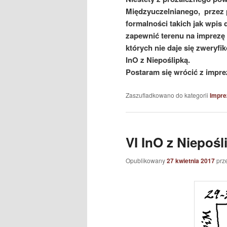
Międzyuczelnianego, przez 
formalności takich jak wpis
zapewnić terenu na imprez
których nie daje się zweryf
InO z Niepoślipką.
Postaram się wrócić z impre
Zaszufladkowano do kategorii
Impre
VI InO z Niepośl
Opublikowany
27 kwietnia 2017
prz