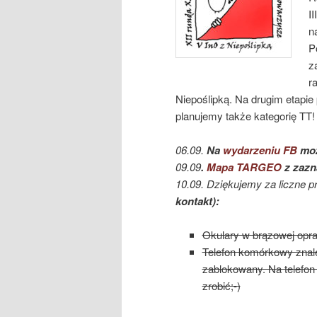
I
n
P
z
r
Niepoślipką. Na drugim etapie
planujemy także kategorię TT!
06.09.
Na
wydarzeniu FB
moż
09.09
.
Mapa TARGEO
z zaz
10.09. Dziękujemy za liczne p
kontakt):
Okulary w brązowej opr
Telefon komórkowy znalez
zablokowany. Na telefon 
zrobić;-)