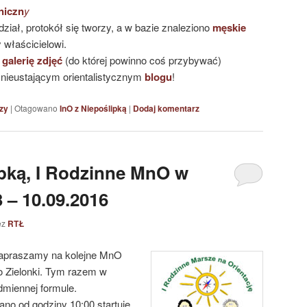
niczn
y
ział, protokół się tworzy, a w bazie znaleziono
męskie
 właścicielowi.
,
galerię zdjęć
(do której powinno coś przybywać)
a nieustającym orientalistycznym
blogu
!
zy
|
Otagowano
InO z Niepoślipką
|
Dodaj komentarz
ipką, I Rodzinne MnO w
 – 10.09.2016
ez
RTŁ
apras
zamy na kolejne MnO
o Zielonki. Tym razem w
dmiennej formule.
ano od godziny 10:00 startuje