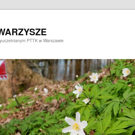
OWARZYSZE
dzyuczelnianym PTTK w Warszawie