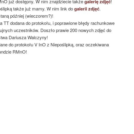
nO już dostępny. W nim znajdziecie także
galerię zdjęć
!
ślipką także już mamy. W nim link do
galerii zdjęć
.
aną później (wieczorem?)!
TT dodana do protokołu, i poprawione błędy rachunkowe
ujnych uczestników. Doszło prawie 200 nowych zdjęć do
stwa Dariusza Walczyny!
ane do protokołu V InO z Niepoślipką, oraz oczekiwana
undzie RMnO!