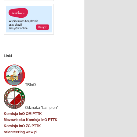
Linki
TRInO
Odznaka "Lampion"
Komisja InO OM PTTK
Mazowiecka Komisja InO PTTK
Komisja InO ZG PTTK
orienteering.waw.pl