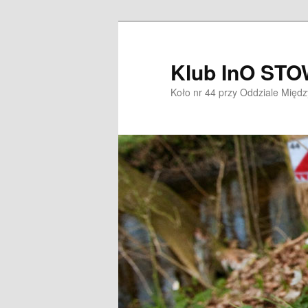
Przeskocz
Przeskocz
do
do
tekstu
widgetów
Klub InO ST
Koło nr 44 przy Oddziale Mię