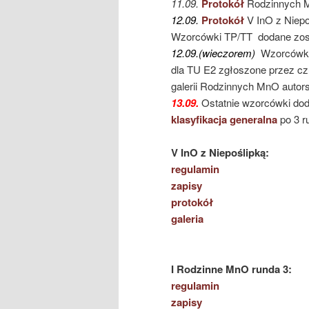
11.09.
Protokół
Rodzinnych M
12.09.
Protokół
V InO z Niepo
Wzorcówki TP/TT dodane zost
12.09.(wieczorem)
Wzorcówka 
dla TU E2 zgłoszone przez cz
galerii Rodzinnych MnO autor
13.09.
Ostatnie wzorcówki dod
klasyfikacja generalna
po 3 r
V InO z Niepoślipką:
regulamin
zapisy
protokół
galeria
I Rodzinne MnO runda 3:
regulamin
zapisy