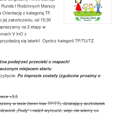
II Runda I Rodzinnych Marszy
a Orientację z kategorią TF.
o jej zakończeniu, od 15:30
apraszamy na 2 etapy w
amach V InO z
 przydadzą się latarki! Oprócz kategorii TP/TU/TZ
na podejrzeć przecieki o mapach!
naczonym miejscem startu
rzybycie.
Po imprezie zostały (zgubców prosimy o
awce +3,5
iony w lesie (teren tras TP/TT), działający aczkolwiek
dzwonił „Rudy” i radził wyrzucić, więc nie wiemy co