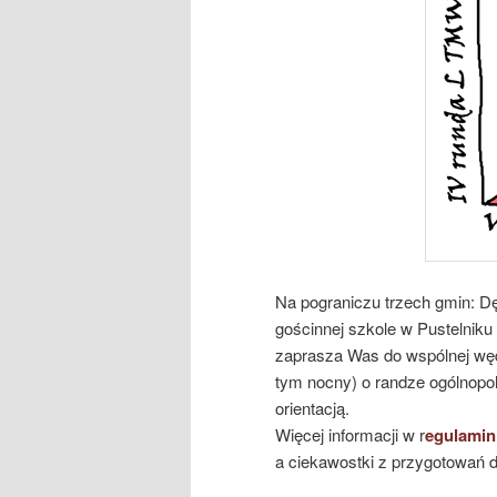
Na pograniczu trzech gmin: Dęb
gościnnej szkole w Pustelniku
zaprasza Was do wspólnej wę
tym nocny) o randze ogólnopols
orientacją.
Więcej informacji w r
egulamin
a ciekawostki z przygotowań d