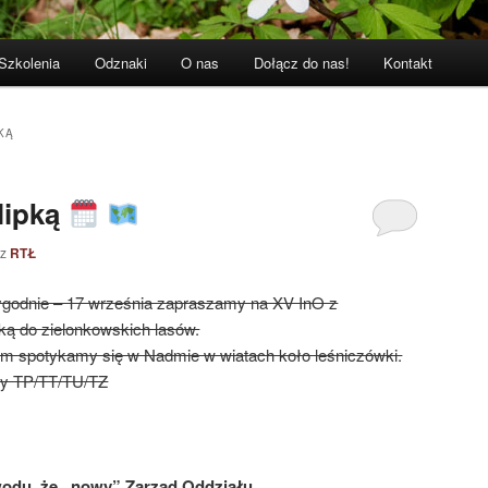
Szkolenia
Odznaki
O nas
Dołącz do nas!
Kontakt
KĄ
lipką
ez
RTŁ
ygodnie – 17 września zapraszamy na XV InO z
ką do zielonkowskich lasów.
m spotykamy się w Nadmie w wiatach koło leśniczówki.
y TP/TT/TU/TZ
wodu, że „nowy” Zarząd Oddziału