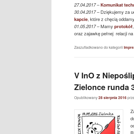
27.04.2017
–
Komunikat tech
30.04.2017
– Dziękujemy za ud
kapcie
, które z chęcią oddamy
01.05.2017
– Mamy
protokół
oraz zajawkę pełnej relacji n
Zaszufladkowano do kategorii
Impre
V InO z Niepośl
Zielonce runda 3
Opublikowany
28 sierpnia 2016
prz
Z
d
o
R