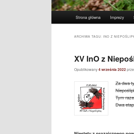
Główne
Strona główna
Imprezy
menu
ARCHIWA TAGU:
INO Z NIEPOŚLIP
XV InO z Niepoś
Opublikowany
4 września 2022
prz
Za dwa t
Niepoślip
Tym raze
Dwa etap
Niestety z prozaicznego po